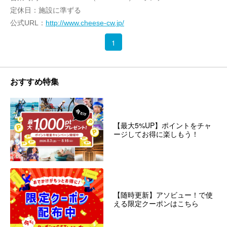
定休日：施設に準ずる
公式URL：
http://www.cheese-cw.jp/
1
おすすめ特集
【最大5%UP】ポイントをチャ
ージしてお得に楽しもう！
【随時更新】アソビュー！で使
える限定クーポンはこちら