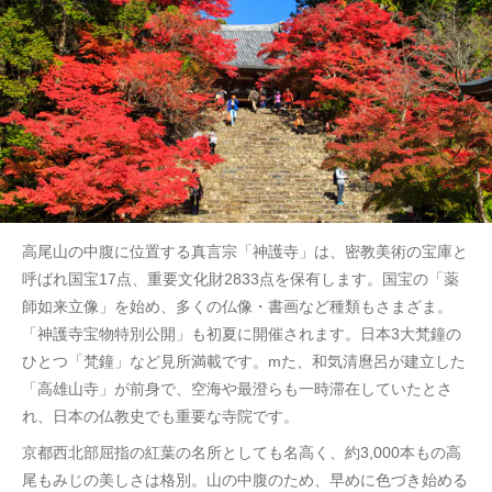
高尾山の中腹に位置する真言宗「神護寺」は、密教美術の宝庫と
呼ばれ国宝17点、重要文化財2833点を保有します。国宝の「薬
師如来立像」を始め、多くの仏像・書画など種類もさまざま。
「神護寺宝物特別公開」も初夏に開催されます。日本3大梵鐘の
ひとつ「梵鐘」など見所満載です。mた、和気清麿呂が建立した
「高雄山寺」が前身で、空海や最澄らも一時滞在していたとさ
れ、日本の仏教史でも重要な寺院です。
京都西北部屈指の紅葉の名所としても名高く、約3,000本もの高
尾もみじの美しさは格別。山の中腹のため、早めに色づき始める