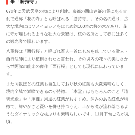
事「勝持寺」
679年に天武天皇の勅により創建。京都の西山連峯の麓にある古
刹で通称「花の寺」とも呼ばれる「勝持寺」。その名の通り、広
大な境内にはソメイヨシノをはじめ約100本の桜の木があり、花
に寺が埋もれるような壮大な景観は、桜の名所として春には多く
の観光客で賑わいます。
八重桜は「西行桜」と呼ばれ百人一首にも名を残している歌人・
西行法師により植樹されたと言われ、その境内の花々の美しさか
ら世阿弥の能楽の傑作「西行桜」としても現代に伝わっていま
す。
また同数ほどの紅葉も自生しており秋の紅葉も大変素晴らしく、
境内全域で満喫できるのが特徴。「本堂」はもちろんのこと「瑠
璃光殿」や「庫裡」周辺の紅葉がおすすめ。深みのある紅色が特
徴で、鮮やかさと憂いを併せ持つうえ、上から滝が流れ落ちるよ
うなダイナミックな枝ぶりも素晴らしいです。11月下旬ごろが見
頃。