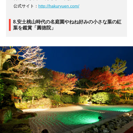
公式サイト：
http://hakuryuen.com/
8.安土桃山時代の名庭園やねね好みの小さな葉の紅
葉を鑑賞「圓徳院」