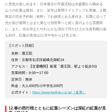
た景色が楽しめます。日本最古の平庭式枯山水庭園から眺める
山々の紅葉は格別。また、近年は夜間ライトアップも実施。人数
限定の完全予約制（有料）でお抹茶とお土産付き。石畳に沿って
光が並び昼間とはまた異なり別世界へと続く道のような雰囲気
に。また、光を抑えたやわらかな演出で浮かび上がる舎利殿の姿
も好評。紅葉の見頃は11月中旬から12月上旬。
【スポット詳細】
名称：鹿王院
住所：京都市右京区嵯峨北堀町24
アクセス：【交通機関】嵐電「鹿王院」駅より徒歩3分
営業時間：9:00〜17:00
定休日：無休
料金：大人400円/小中学生200円
公式サイト：
https://www.keifuku.co.jp/（嵐電）
12.春の西行桜とともに紅葉シーズンは深紅の紅葉が見