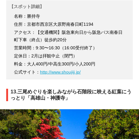
【スポット詳細】
名称：勝持寺
住所：京都市西京区大原野南春日町1194
アクセス：【交通機関】阪急東向日から阪急バス南春日
町下車（終点）徒歩約20分
営業時間：9:30〜16:30（16:00受付終了）
定休日：2月は拝観中止（閉門）
料金：大人400円/中高生300円/小人200円
公式サイト：
http://www.shoujiji.jp/
13.三尾めぐりを楽しみながら石階段に映える紅葉にう
っとり「高雄山・神護寺」