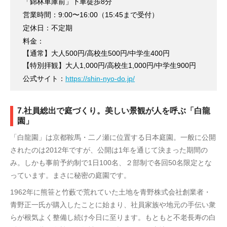
「錦林車庫前」下車徒歩8分
営業時間：9:00〜16:00（15:45まで受付）
定休日：不定期
料金：
【通常】大人500円/高校生500円/中学生400円
【特別拝観】大人1,000円/高校生1,000円/中学生900円
公式サイト：
https://shin-nyo-do.jp/
7.社員総出で庭づくり。美しい景観が人を呼ぶ「白龍
園」
「白龍園」は京都鞍馬・二ノ瀬に位置する日本庭園。一般に公開
されたのは2012年ですが、公開は1年を通じて決まった期間の
み。しかも事前予約制で1日100名、２部制で各回50名限定とな
っています。まさに秘密の庭園です。
1962年に熊笹と竹藪で荒れていた土地を青野株式会社創業者・
青野正一氏が購入したことに始まり、社員家族や地元の手伝い衆
らが根気よく整備し続け今日に至ります。もともと不老長寿の白