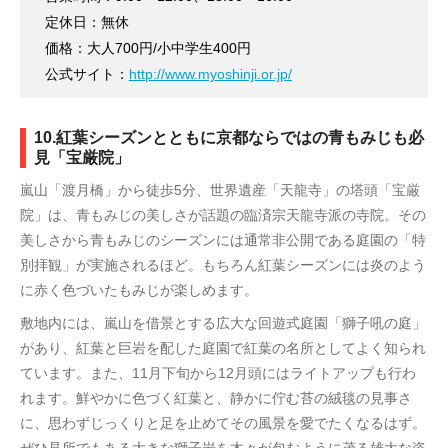
定休日：無休
価格：大人700円/小中学生400円
公式サイト：
http://www.myoshinji.or.jp/
10.紅葉シーズンとともに京都ならではの青もみじも必
見「宝厳院」
嵐山「渡月橋」から徒歩5分、世界遺産「天龍寺」の塔頭「宝厳
院」は、青もみじの美しさが話題の臨済宗天龍寺派の寺院。その
美しさから青もみじのシーズンには通常非公開である庭園の「特
別拝観」が実施されるほど。もちろん紅葉シーズンには炎のよう
に赤く色づいたもみじが楽しめます。
敷地内には、嵐山を借景とする広大な回遊式庭園「獅子吼の庭」
があり、紅葉と巨岩を配した庭園で紅葉の名所としてよく知られ
ています。また、11月下旬から12月頭にはライトアップも行わ
れます。鮮やかに色づく紅葉と、静かに佇む苔の絨毯の見事さ
に、思わずじっくりと足を止めてその風景を愛でたくなるはず。
ぜひ見所でもある大きな獅子岩を木々が包むように茂る雄大な姿