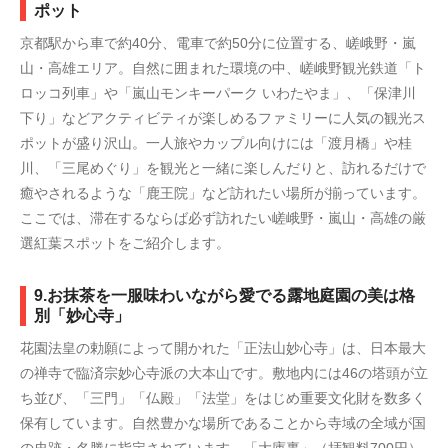
ポット
京都駅から車で約40分、電車で約50分に位置する、嵯峨野・嵐
山・高雄エリア。自然に囲まれた環境の中、嵯峨野観光鉄道「ト
ロッコ列車」や「嵐山モンキーパーク いわたやま」、「保津川
下り」などアクティビティが楽しめるファミリーに人気の観光ス
ポットが盛り沢山。一人旅やカップル向けには「渡月橋」や桂
川、「三尾めぐり」を観光と一緒に楽しんだりと、訪れるだけで
癒やされるような「鹿王院」など訪れたい場所が揃っています。
ここでは、滞在するならば必ず訪れたい嵯峨野・嵐山・高雄の厳
選紅葉スポットをご紹介します。
9.お抹茶を一服味わいながら愛でる露地庭園の美は格
別「妙心寺」
花園法皇の勅願によって開かれた「正法山妙心寺」は、日本最大
の禅寺で臨済宗妙心寺派の大本山です。敷地内には46の塔頭が立
ち並び、「三門」「仏殿」「法堂」をはじめ重要文化財を数多く
保有しています。自然豊かな場所であることから寺域の全域が国
の史跡・名勝に指定されています。「大庫裏」（拝観料700円）