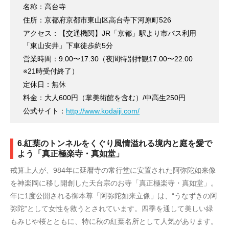
名称：高台寺
住所：京都府京都市東山区高台寺下河原町526
アクセス：【交通機関】JR「京都」駅より市バス利用
「東山安井」下車徒歩約5分
営業時間：9:00〜17:30（夜間特別拝観17:00〜22:00
※21時受付終了）
定休日：無休
料金：大人600円（掌美術館を含む）/中高生250円
公式サイト：
http://www.kodaiji.com/
6.紅葉のトンネルをくぐり風情溢れる境内と庭を愛で
よう「真正極楽寺・真如堂」
戒算上人が、984年に延暦寺の常行堂に安置された阿弥陀如来像
を神楽岡に移し開創した天台宗のお寺「真正極楽寺・真如堂」。
年に1度公開される御本尊「阿弥陀如来立像」は、“うなずきの阿
弥陀”として女性を救うとされています。四季を通して美しい緑
もみじや桜とともに、特に秋の紅葉名所として人気があります。