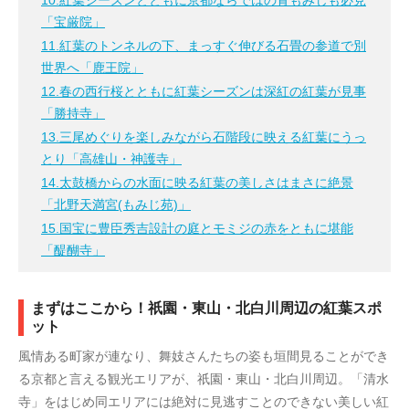
10.紅葉シーズンとともに京都ならではの青もみじも必見
「宝厳院」
11.紅葉のトンネルの下、まっすぐ伸びる石畳の参道で別
世界へ「鹿王院」
12.春の西行桜とともに紅葉シーズンは深紅の紅葉が見事
「勝持寺」
13.三尾めぐりを楽しみながら石階段に映える紅葉にうっ
とり「高雄山・神護寺」
14.太鼓橋からの水面に映る紅葉の美しさはまさに絶景
「北野天満宮(もみじ苑)」
15.国宝に豊臣秀吉設計の庭とモミジの赤をともに堪能
「醍醐寺」
まずはここから！祇園・東山・北白川周辺の紅葉スポ
ット
風情ある町家が連なり、舞妓さんたちの姿も垣間見ることができ
る京都と言える観光エリアが、祇園・東山・北白川周辺。「清水
寺」をはじめ同エリアには絶対に見逃すことのできない美しい紅