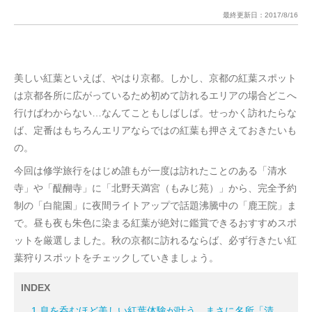
最終更新日：
2017/8/16
美しい紅葉といえば、やはり京都。しかし、京都の紅葉スポット
は京都各所に広がっているため初めて訪れるエリアの場合どこへ
行けばわからない…なんてこともしばしば。せっかく訪れたらな
ば、定番はもちろんエリアならではの紅葉も押さえておきたいも
の。
今回は修学旅行をはじめ誰もが一度は訪れたことのある「清水
寺」や「醍醐寺」に「北野天満宮（もみじ苑）」から、完全予約
制の「白龍園」に夜間ライトアップで話題沸騰中の「鹿王院」ま
で。昼も夜も朱色に染まる紅葉が絶対に鑑賞できるおすすめスポ
ットを厳選しました。秋の京都に訪れるならば、必ず行きたい紅
葉狩りスポットをチェックしていきましょう。
INDEX
1.息を呑むほど美しい紅葉体験が叶う、まさに名所「清