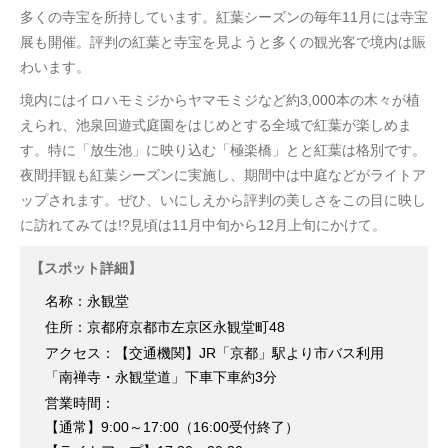
多くの寺宝を所持しています。紅葉シーズンの毎年11月には寺宝
展も開催。評判の紅葉と寺宝を見ようと多くの観光客で境内は賑
わいます。
境内にはイロハモミジからヤマモミジなど約3,000本の木々が植
えられ、池泉回遊式庭園をはじめとする全域で紅葉が楽しめま
す。特に「放生池」に映り込む「極楽橋」とと紅葉は格別です。
夜間拝観も紅葉シーズンに実施し、期間中は中庭などがライトア
ップされます。ぜひ、いにしえから評判の美しさをこの目に映し
に訪れてみては!?見頃は11月中旬から12月上旬にかけて。
【スポット詳細】
名称：永観堂
住所：京都府京都市左京区永観堂町48
アクセス：【交通機関】JR「京都」駅より市バス利用
「南禅寺・永観堂道」下車下車約3分
営業時間：
【通常】9:00～17:00（16:00受付終了）