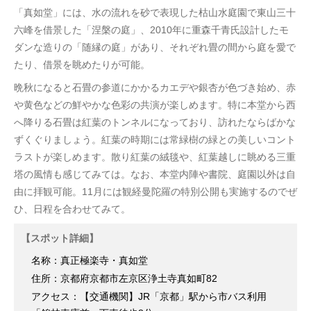
「真如堂」には、水の流れを砂で表現した枯山水庭園で東山三十
六峰を借景した「涅槃の庭」、2010年に重森千青氏設計したモ
ダンな造りの「随縁の庭」があり、それぞれ畳の間から庭を愛で
たり、借景を眺めたりが可能。
晩秋になると石畳の参道にかかるカエデや銀杏が色づき始め、赤
や黄色などの鮮やかな色彩の共演が楽しめます。特に本堂から西
へ降りる石畳は紅葉のトンネルになっており、訪れたならばかな
ずくぐりましょう。紅葉の時期には常緑樹の緑との美しいコント
ラストが楽しめます。散り紅葉の絨毯や、紅葉越しに眺める三重
塔の風情も感じてみては。なお、本堂内陣や書院、庭園以外は自
由に拝観可能。11月には観経曼陀羅の特別公開も実施するのでぜ
ひ、日程を合わせてみて。
【スポット詳細】
名称：真正極楽寺・真如堂
住所：京都府京都市左京区浄土寺真如町82
アクセス：【交通機関】JR「京都」駅から市バス利用