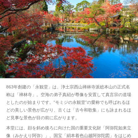
863年創建の「永観堂」は、浄土宗西山禅林寺派総本山の正式名
称は「禅林寺」。空海の弟子真紹が尊像を安置して真言宗の道場
としたのが始まりです。“モミジの永観堂”の愛称でも呼ばれるほ
どの美しい景色が広がり、古くは「古今和歌集」にも詠まれるほ
ど見事な景色が目の前に広がります。
本堂には、顔を斜め後ろに向けた国の重要文化財「阿弥陀如来立
像（みかえり阿弥）」、国宝「絹本着色山越阿弥陀図」をはじめ