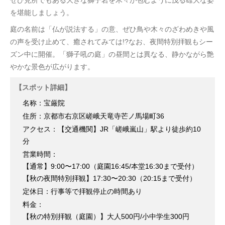
を堪能しましょう。
庭の名前は「仏が説法する」の意、ぜひ鳥や木々のざわめきや風
の声を受け止めて、癒されてみては!?なお、夜間特別拝観もシー
ズン中に開催。「獅子吼の庭」の昼間とは異なる、静かながら艶
やかな景色が広がります。
【スポット詳細】
名称：宝厳院
住所：京都市右京区嵯峨天竜寺芒ノ馬場町36
アクセス：【交通機関】JR「嵯峨嵐山」駅より徒歩約10
分
営業時間：
【通常】9:00〜17:00（庭園16:45/本堂16:30まで受付）
【秋の夜間特別拝観】17:30〜20:30（20:15まで受付）
定休日：行事等で拝観停止の時間あり
料金：
【秋の特別拝観（庭園）】大人500円/小中学生300円