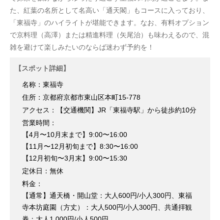
た、紅葉の名所として名高い「通天閣」もコースに入っており、
「東福寺」のハイライトが堪能できます。なお、有料オプション
で京料理（高澤）または精進料理（矢尾治）も味わえるので、混
雑を避けて楽しみたいのならば迷わず予約を！
【スポット詳細】
名称：東福寺
住所：京都府京都市東山区本町15-778
アクセス：【交通機関】JR「東福寺駅」から徒歩約10分
営業時間：
【4月〜10月末まで】9:00〜16:00
【11月〜12月初旬まで】8:30〜16:00
【12月初旬〜3月末】9:00〜15:30
定休日：無休
料金：
【通常】通天橋・開山堂：大人600円/小人300円、東福
寺本坊庭園（方丈）：大人500円/小人300円、共通拝観
券：大人1,000円/小人500円