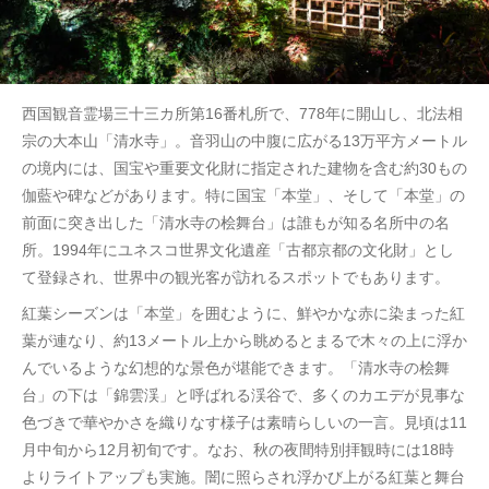
西国観音霊場三十三カ所第16番札所で、778年に開山し、北法相
宗の大本山「清水寺」。音羽山の中腹に広がる13万平方メートル
の境内には、国宝や重要文化財に指定された建物を含む約30もの
伽藍や碑などがあります。特に国宝「本堂」、そして「本堂」の
前面に突き出した「清水寺の桧舞台」は誰もが知る名所中の名
所。1994年にユネスコ世界文化遺産「古都京都の文化財」とし
て登録され、世界中の観光客が訪れるスポットでもあります。
紅葉シーズンは「本堂」を囲むように、鮮やかな赤に染まった紅
葉が連なり、約13メートル上から眺めるとまるで木々の上に浮か
んでいるような幻想的な景色が堪能できます。「清水寺の桧舞
台」の下は「錦雲渓」と呼ばれる渓谷で、多くのカエデが見事な
色づきで華やかさを織りなす様子は素晴らしいの一言。見頃は11
月中旬から12月初旬です。なお、秋の夜間特別拝観時には18時
よりライトアップも実施。闇に照らされ浮かび上がる紅葉と舞台