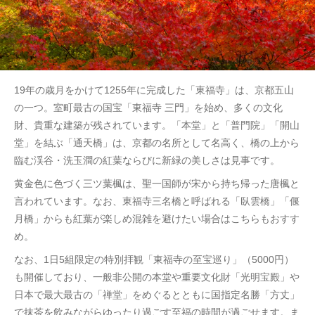
19年の歳月をかけて1255年に完成した「東福寺」は、京都五山
の一つ。室町最古の国宝「東福寺 三門」を始め、多くの文化
財、貴重な建築が残されています。「本堂」と「普門院」「開山
堂」を結ぶ「通天橋」は、京都の名所として名高く、橋の上から
臨む渓谷・洗玉澗の紅葉ならびに新緑の美しさは見事です。
黄金色に色づく三ツ葉楓は、聖一国師が宋から持ち帰った唐楓と
言われています。なお、東福寺三名橋と呼ばれる「臥雲橋」「偃
月橋」からも紅葉が楽しめ混雑を避けたい場合はこちらもおすす
め。
なお、1日5組限定の特別拝観「東福寺の至宝巡り」（5000円）
も開催しており、一般非公開の本堂や重要文化財「光明宝殿」や
日本で最大最古の「禅堂」をめぐるとともに国指定名勝「方丈」
で抹茶を飲みながらゆったり過ごす至福の時間が過ごせます。ま