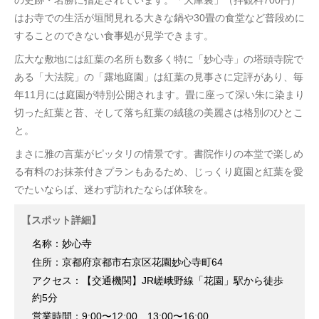
はお寺での生活が垣間見れる大きな鍋や30畳の食堂など普段めに
することのできない食事処が見学できます。
広大な敷地には紅葉の名所も数多く特に「妙心寺」の塔頭寺院で
ある「大法院」の「露地庭園」は紅葉の見事さに定評があり、毎
年11月には庭園が特別公開されます。畳に座って深い朱に染まり
切った紅葉と苔、そして落ち紅葉の絨毯の美麗さは格別のひとこ
と。
まさに雅の言葉がピッタリの情景です。書院作りの本堂で楽しめ
る有料のお抹茶付きプランもあるため、じっくり庭園と紅葉を愛
でたいならば、迷わず訪れたならば体験を。
【スポット詳細】
名称：妙心寺
住所：京都府京都市右京区花園妙心寺町64
アクセス：【交通機関】JR嵯峨野線「花園」駅から徒歩
約5分
営業時間：9:00〜12:00、13:00〜16:00