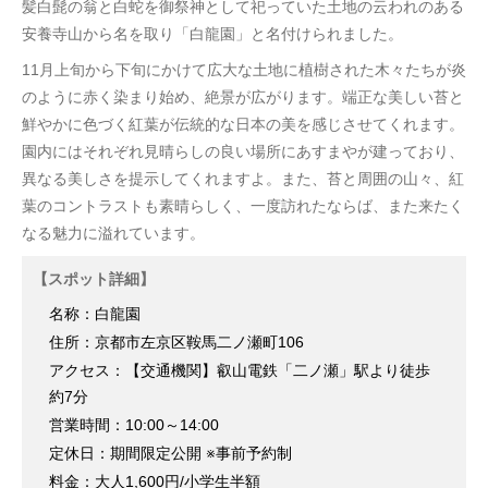
髪白髭の翁と白蛇を御祭神として祀っていた土地の云われのある
安養寺山から名を取り「白龍園」と名付けられました。
11月上旬から下旬にかけて広大な土地に植樹された木々たちが炎
のように赤く染まり始め、絶景が広がります。端正な美しい苔と
鮮やかに色づく紅葉が伝統的な日本の美を感じさせてくれます。
園内にはそれぞれ見晴らしの良い場所にあすまやが建っており、
異なる美しさを提示してくれますよ。また、苔と周囲の山々、紅
葉のコントラストも素晴らしく、一度訪れたならば、また来たく
なる魅力に溢れています。
【スポット詳細】
名称：白龍園
住所：京都市左京区鞍馬二ノ瀬町106
アクセス：【交通機関】叡山電鉄「二ノ瀬」駅より徒歩
約7分
営業時間：10:00～14:00
定休日：期間限定公開 ※事前予約制
料金：大人1,600円/小学生半額