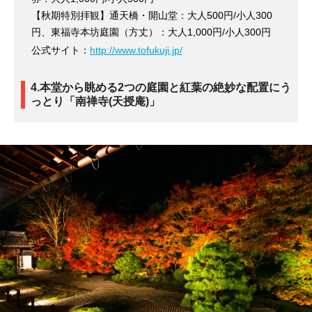
【秋期特別拝観】通天橋・開山堂：大人500円/小人300
円、東福寺本坊庭園（方丈）：大人1,000円/小人300円
公式サイト：
http://www.tofukuji.jp/
4.本堂から眺める2つの庭園と紅葉の絶妙な配置にう
っとり「南禅寺(天授庵)」