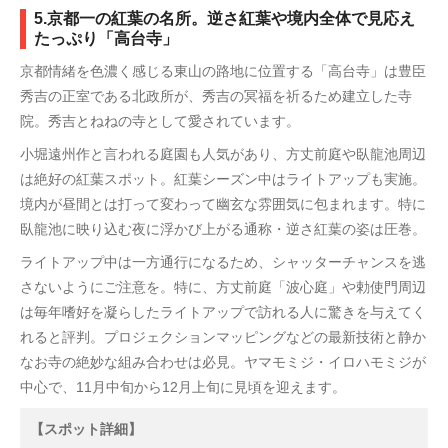
5.京都一の紅葉の名所。逆さ紅葉や境内全体で見応え
たっぷり「高台寺」
京都情緒を色濃く感じる東山の路地に位置する「高台寺」は豊臣
秀吉の正室である北政所が、秀吉の冥福を祈るため建立した寺
院。秀吉とねねの寺として愛されています。
小堀遠州作と言われる庭園も人気があり、方丈前庭や臥龍池周辺
は絶好の紅葉スポット。紅葉シーズン中はライトアップも実施。
境内が昼間とは打って変わって幽玄な雰囲気に包まれます。特に
臥龍池に映り込む夜に浮かび上がる通称・逆さ紅葉の姿は圧巻。
ライトアップ中は一方通行になるため、シャッターチャンスを逃
さないようにご注意を。特に、方丈前庭「波心庭」や勅使門周辺
は毎年嗜好を凝らしたライトアップで訪れる人に驚きを与えてく
れると評判。プロジェクションマッピングなどの最新技術と静か
なお寺の絶妙な組み合わせは必見。ヤマモミジ・イロハモミジが
中心で、11月中旬から12月上旬に見頃を迎えます。
【スポット詳細】