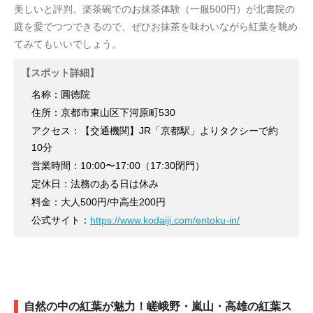
美しいと評判。楽茶碗でのお抹茶体験（一服500円）が北書院の
庭を愛でつつできるので、ぜひお抹茶を味わいながら紅葉を眺め
てみてもいいでしょう。
【スポット詳細】
名称：圓徳院
住所：京都市東山区下河原町530
アクセス：【交通機関】JR「京都駅」よりタクシーで約
10分
営業時間：10:00〜17:00（17:30閉門）
定休日：法務のある日は休み
料金：大人500円/中高生200円
公式サイト：
https://www.kodaiji.com/entoku-in/
自然の中の紅葉が魅力！嵯峨野・嵐山・高雄の紅葉ス