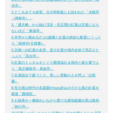
水寺」
2.どこをみても絶景。古今和歌集にも詠われた「永観堂
（禅林寺）」
3.「通天橋」から臨む渓谷・洗玉澗の紅葉は言葉になら
ないほど「東福寺」
4.本堂から眺める2つの庭園と紅葉の絶妙な配置にうっと
り「南禅寺(天授庵)」
5.京都一の紅葉の名所。逆さ紅葉や境内全体で見応えた
っぷり「高台寺」
6.紅葉のトンネルをくぐり風情溢れる境内と庭を愛でよ
う「真正極楽寺・真如堂」
7.社員総出で庭づくり。美しい景観が人を呼ぶ「白龍
園」
8.安土桃山時代の名庭園やねね好みの小さな葉の紅葉を
鑑賞「圓徳院」
9.お抹茶を一服味わいながら愛でる露地庭園の美は格別
「妙心寺」