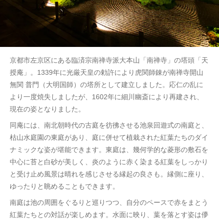
京都市左京区にある臨済宗南禅寺派大本山「南禅寺」の塔頭「天
授庵」。1339年に光厳天皇の勅許により虎関師錬が南禅寺開山
無関 普門（大明国師）の塔所として建立しました。応仁の乱に
より一度焼失しましたが、1602年に細川幽斎により再建され、
現在の姿となりました。
同庵には、南北朝時代の古庭を彷彿させる池泉回遊式の南庭と、
枯山水庭園の東庭があり、庭に併せて植栽された紅葉たちのダイ
ナミックな姿が堪能できます。東庭は、幾何学的な菱形の敷石を
中心に苔と白砂が美しく、炎のように赤く染まる紅葉をしっかり
と受け止め風景は晴れを感じさせる縁起の良さも。縁側に座り、
ゆったりと眺めることもできます。
南庭は池の周囲をぐるりと巡りつつ、自分のペースで赤をまとう
紅葉たちとの対話が楽しめます。水面に映り、葉を落とす姿は儚