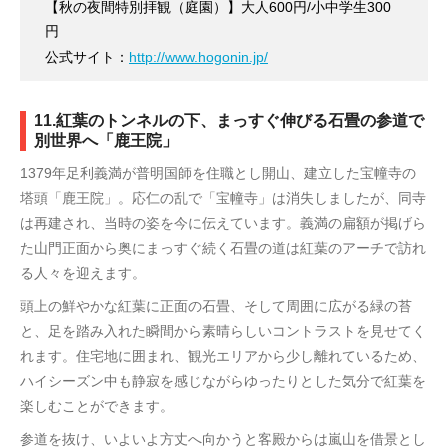
【秋の夜間特別拝観（庭園）】大人600円/小中学生300
円
公式サイト：
http://www.hogonin.jp/
11.紅葉のトンネルの下、まっすぐ伸びる石畳の参道で
別世界へ「鹿王院」
1379年足利義満が普明国師を住職とし開山、建立した宝幢寺の
塔頭「鹿王院」。応仁の乱で「宝幢寺」は消失しましたが、同寺
は再建され、当時の姿を今に伝えています。義満の扁額が掲げら
た山門正面から奥にまっすぐ続く石畳の道は紅葉のアーチで訪れ
る人々を迎えます。
頭上の鮮やかな紅葉に正面の石畳、そして周囲に広がる緑の苔
と、足を踏み入れた瞬間から素晴らしいコントラストを見せてく
れます。住宅地に囲まれ、観光エリアから少し離れているため、
ハイシーズン中も静寂を感じながらゆったりとした気分で紅葉を
楽しむことができます。
参道を抜け、いよいよ方丈へ向かうと客殿からは嵐山を借景とし