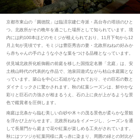
京都市東山の「圓徳院」は臨済宗建仁寺派・高台寺の塔頭のひと
つ。北政所がその晩年を過ごした場所として知られています。境
内には約100本ほどのモミジが植えられており、11月下旬から12
月上旬が見頃です。モミジは豊臣秀吉の妻・北政所ねねの好みか
ら赤ちゃんの手のような小さな葉をつける品種となっています。
伏見城北政所化粧御殿の前庭を移した国指定名勝「北庭」は、安
土桃山時代の代表的な作品で、池泉回遊式ながら枯山水庭園とな
っています。築山を中心に石組がなされており、その巨石の数と
ダイナミックさに驚かされます。秋の紅葉シーズンは、鮮やかな
彩りと巨石の力強さが相まるうえ、石の上に炎が上がるような景
色で鑑賞者を圧倒します。
南庭は北条から臨む美しい白砂や木々の茂る景色が柔らかな景観
を浮かび上がらせます。北政所ねねをイメージし、シーズンを通
して長屋門から庭まで花や紅葉が楽しめる工夫がされています。
秋にはツツジが紅葉同様に真っ赤に染まり、周囲の緑との対比が