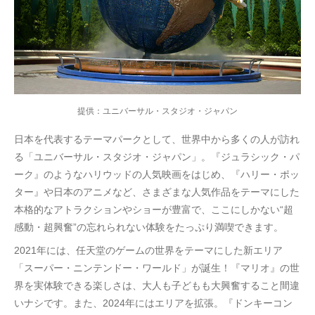
提供：ユニバーサル・スタジオ・ジャパン
日本を代表するテーマパークとして、世界中から多くの人が訪れ
る「ユニバーサル・スタジオ・ジャパン」。『ジュラシック・パ
ーク』のようなハリウッドの人気映画をはじめ、『ハリー・ポッ
ター』や日本のアニメなど、さまざまな人気作品をテーマにした
本格的なアトラクションやショーが豊富で、ここにしかない“超
感動・超興奮”の忘れられない体験をたっぷり満喫できます。
2021年には、任天堂のゲームの世界をテーマにした新エリア
「スーパー・ニンテンドー・ワールド」が誕生！『マリオ』の世
界を実体験できる楽しさは、大人も子どもも大興奮すること間違
いナシです。また、2024年にはエリアを拡張。『ドンキーコン