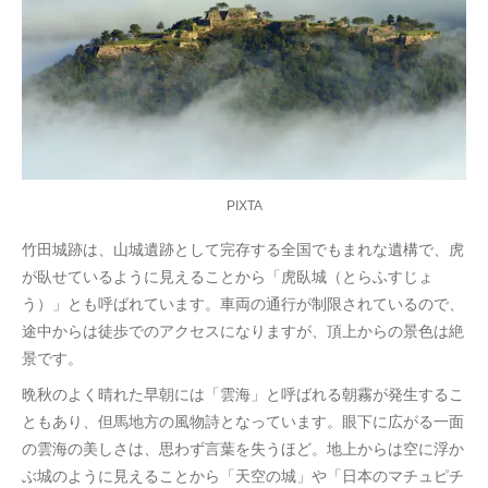
PIXTA
竹田城跡は、山城遺跡として完存する全国でもまれな遺構で、虎
が臥せているように見えることから「虎臥城（とらふすじょ
う）」とも呼ばれています。車両の通行が制限されているので、
途中からは徒歩でのアクセスになりますが、頂上からの景色は絶
景です。
晩秋のよく晴れた早朝には「雲海」と呼ばれる朝霧が発生するこ
ともあり、但馬地方の風物詩となっています。眼下に広がる一面
の雲海の美しさは、思わず言葉を失うほど。地上からは空に浮か
ぶ城のように見えることから「天空の城」や「日本のマチュピチ