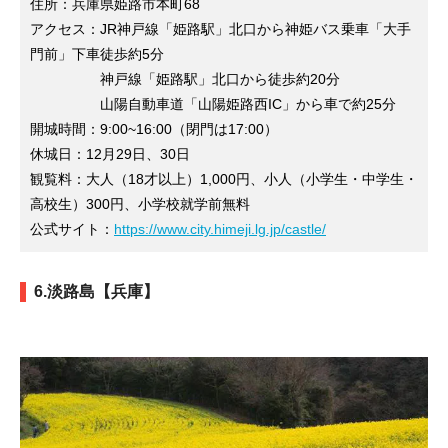
住所：兵庫県姫路市本町68
アクセス：JR神戸線「姫路駅」北口から神姫バス乗車「大手
門前」下車徒歩約5分
神戸線「姫路駅」北口から徒歩約20分
山陽自動車道「山陽姫路西IC」から車で約25分
開城時間：9:00~16:00（閉門は17:00）
休城日：12月29日、30日
観覧料：大人（18才以上）1,000円、小人（小学生・中学生・
高校生）300円、小学校就学前無料
公式サイト：
https://www.city.himeji.lg.jp/castle/
6.淡路島【兵庫】