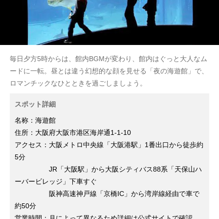
毎日夕方5時からは、館内BGMが変わり、館内はぐっと大人なム
ードに一転。昼とは違う幻想的な顔を見せる「夜の海遊館」で、
ロマンチックなひとときを過ごしましょう。
スポット詳細
名称：海遊館
住所：大阪府大阪市港区海岸通1-1-10
アクセス：大阪メトロ中央線「大阪港駅」1番出口から徒歩約
5分
JR「大阪駅」から大阪シティバス88系「天保山ハ
ーバービレッジ」下車すぐ
阪神高速神戸線「京橋IC」から湾岸線経由で車で
約50分
営業時間：月によって異なるため詳細は公式サイトで確認