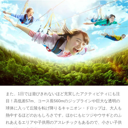
また、1日では遊びきれないほど充実したアクティビティにも注
目！高低差57m、コース長560mのジップラインや巨大な透明の
球体に入って丘陵を転げ降りるキャニオン・ドロップは、大人も
熱中するほどのおもしろさです。ほかにもヒツジやウサギとのふ
れあえるエリアや子供用のアスレチックもあるので、小さい子供