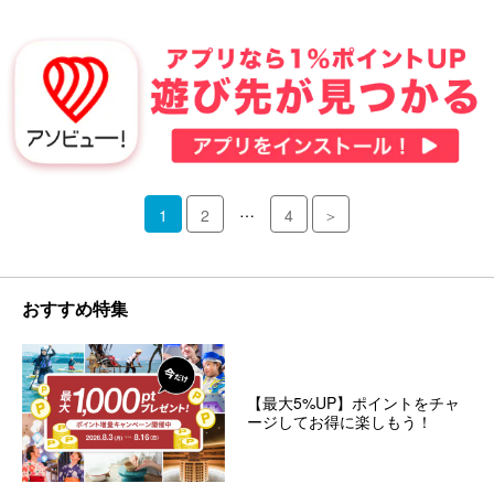
…
1
2
4
＞
おすすめ特集
【最大5%UP】ポイントをチャ
ージしてお得に楽しもう！