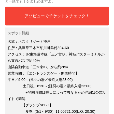
と一緒でも十分楽しめますよ。
アソビューでチケットをチェック！
スポット詳細
名称：ネスタリゾート神戸
住所：兵庫県三木市細川町垂穂894-60
アクセス：JR東海道本線「三ノ宮駅」神姫バスターミナルか
ら直通バスで約40分
山陽自動車道「三木東IC」から約2km
営業時間：【エントランスゲート開園時間】
平日／9:00～(延羽の湯／最終入場23:00)
土日祝／8:30～(延羽の湯／最終入場23:00)
※開園時間は曜日によって異なるため詳細は公式サ
イトで確認
【グランプ&BBQ】
夏季（3/1～9/30）11:00?21:00(L.O. 20:30)