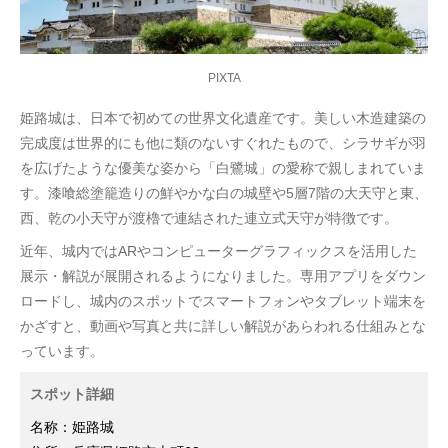
PIXTA
姫路城は、日本で初めての世界文化遺産です。美しい木造建築の
完成度は世界的にも他に類のないすぐれたもので、シラサギが羽
を広げたような優美な姿から「白鷺城」の愛称で親しまれていま
す。漆喰総塗籠造りの鮮やかな白の城壁や5層7階の大天守と東、
西、乾の小天守が渡櫓で連結された連立式天守が特徴です。
近年、城内ではARやコンピューターグラフィックスを活用した
展示・解説が展開されるようになりました。専用アプリをダウン
ロードし、城内のスポットでスマートフォンやタブレット端末を
かざすと、動画や写真と共に詳しい解説があらわれる仕組みとな
っています。
スポット詳細
名称：姫路城