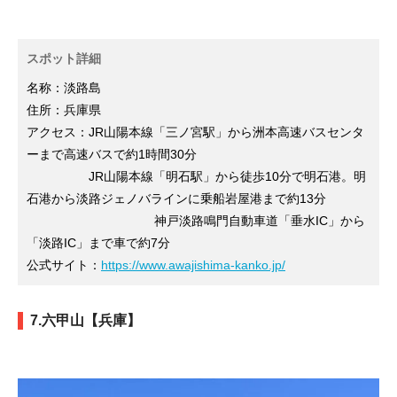
スポット詳細
名称：淡路島
住所：兵庫県
アクセス：JR山陽本線「三ノ宮駅」から洲本高速バスセンタ
ーまで高速バスで約1時間30分
JR山陽本線「明石駅」から徒歩10分で明石港。明
石港から淡路ジェノバラインに乗船岩屋港まで約13分
神戸淡路鳴門自動車道「垂水IC」から
「淡路IC」まで車で約7分
公式サイト：
https://www.awajishima-kanko.jp/
7.六甲山【兵庫】