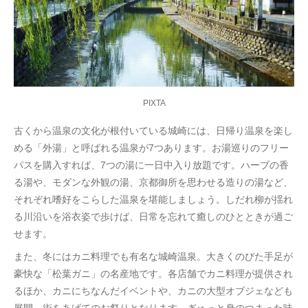
PIXTA
古くから温泉の文化が根付いている城崎には、日帰り温泉を楽し
める「外湯」と呼ばれる温泉が7つあります。お湯巡りのフリー
パスを購入すれば、7つの湯に一日中入り放題です。ハーブの香
る湯や、モダンな外観の湯、京都御所を思わせる造りの湯など、
それぞれ嗜好をこらした温泉を堪能しましょう。しだれ柳が揺れ
る川沿いを浴衣姿で歩けば、日常を忘れて癒しのひとときが過ご
せます。
また、冬にはカニ料理でも有名な城崎温泉。大きくのびた手足が
豪快な「松葉ガニ」の名産地です。各店舗でカニ料理が提供され
るほか、カニにちなんだイベントや、カニの大型オブジェなども
展開。街をあげてのお祭りとなります。ぎゅっと身のつまった味