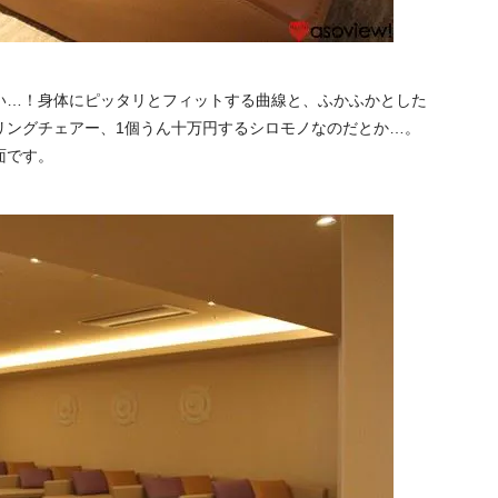
い…！身体にピッタリとフィットする曲線と、ふかふかとした
リングチェアー、1個うん十万円するシロモノなのだとか…。
面です。