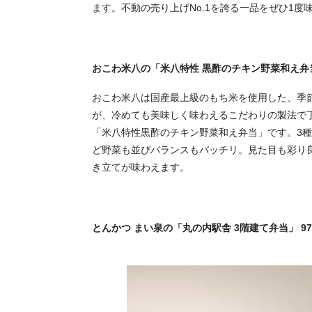
ます。不動の売り上げNo.1を誇る一品をぜひ1度
おこわ米八の「米八特性 黒酢のチキン野菜和え弁当
おこわ米八は国産最上級のもち米を使用した、季
が、冷めても美味しく味わえるこだわりの製法で
「米八特性黒酢のチキン野菜和え弁当」です。3
ど野菜も並びバランスもバッチリ。見た目も彩り
き立てが味わえます。
とんかつ まい泉の「丸の内駅舎 3階建て弁当」 97