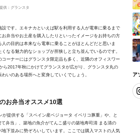
提供：グランスタ
施設です。エキナカといえば駅を利用する人が電車に乗るまで
にお弁当やお土産を購入したりといったイメージをお持ちの方
る人の目的は本来なら電車に乗ることがほとんどだと思いま
たくなる魅力的なショップが所狭しと立ち並んでいるのです。
のコーナーにはグランスタ限定品も多く、近隣のオフィスワー
から2017年秋にかけてグランスタが広がり、グランスタ丸の
ア
賑わいのある場所へと変身していくでしょう。
のお弁当オススメ10選
ョンが提供する「スペイン産ベジョータ イベリコ豚重」や、と
建て弁当」、築地の魚介がてんこ盛りの築地寿司清 まる清の
パ地下並みに勢ぞろいしています。ここでは購入マストの人気