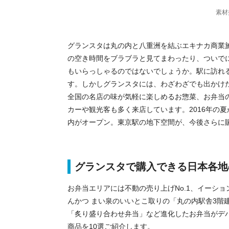
素材
グランスタは丸の内と八重洲を結ぶエキナカ商業
の空き時間をブラブラと見てまわったり、ついで
もいらっしゃるのではないでしょうか。駅に訪れ
す。しかしグランスタには、わざわざでも出かけ
全国の名店の味が気軽に楽しめるお惣菜、お弁当
カーや観光客も多く来店しています。2016年の夏
内がオープン。東京駅の地下空間が、今後さらに
グランスタで購入できる日本各地
お弁当エリアには不動の売り上げNo.1、イーシ
んかつ まい泉のいいとこ取りの「丸の内駅舎3階
「炙り盛り合わせ弁当」など進化したお弁当がデ
商品を10選ご紹介します。