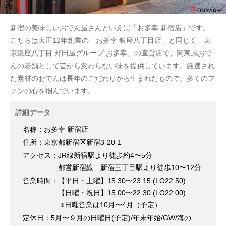
新宿の美味しいおでん屋さんといえば「お多幸 新宿店」です。
こちらは大正12年創業の「お多幸 銀座八丁目店」と同じく「東
京銀座八丁目 野田屋グループ お多幸」の直営店で、関東風おで
んの老舗として昔から変わらない味を提供しています。厳選され
た素材のおでんは長年のこだわりから生まれたもので、多くのフ
ァンの心を掴んでいます。
詳細データ
名称：お多幸 新宿店
住所：東京都新宿区新宿3-20-1
アクセス：JR線新宿駅より徒歩約4〜5分
都営新宿線 新宿三丁目駅より徒歩10〜12分
営業時間：【平日・土曜】15:30〜23:15 (LO22:50)
【日曜・祝日】15:00〜22:30 (LO22:00)
※日曜営業は10月〜4月（予定）
定休日：5月〜９月の日曜日(予定)/年末年始/GW/海の