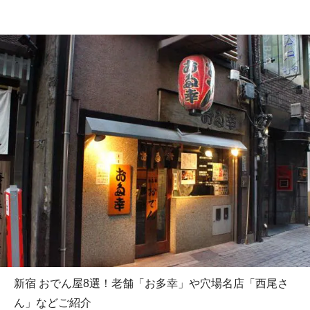
新宿 おでん屋8選！老舗「お多幸」や穴場名店「西尾さ
ん」などご紹介