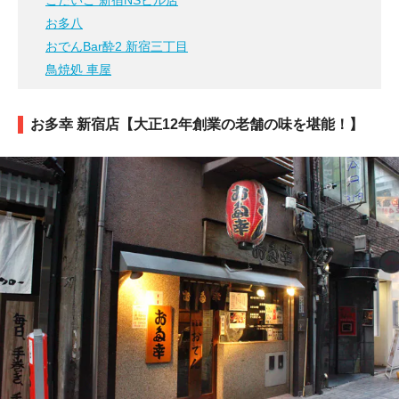
ごだいご 新宿NSビル店
お多八
おでんBar酔2 新宿三丁目
鳥焼処 車屋
お多幸 新宿店【大正12年創業の老舗の味を堪能！】