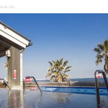
楽の里〔PR〕