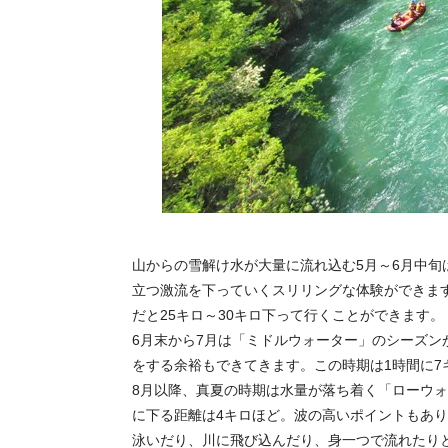
山からの雪解け水が大量に流れ込む5月～6月中
立つ激流を下っていくスリリングな体験ができます
だと25キロ～30キロ下って行くことができます。
6月末から7月は「ミドルウォーター」のシーズ
をする余裕もできてきます。この時期は1時間に7
8月以降、真夏の時期は水量が落ち着く「ローウ
に下る距離は4キロほど。波の高いポイントもあ
泳いだり、川に飛び込んだり、身一つで流れたり