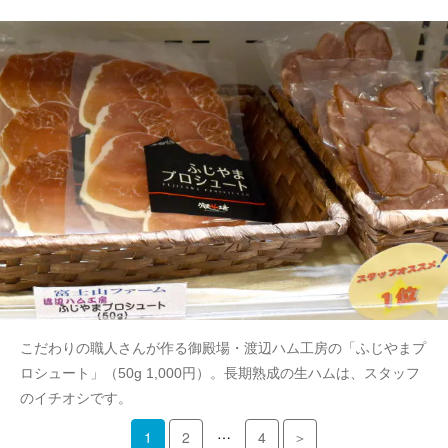
こだわりの職人さんが作る御殿場・渡辺ハム工房の「ふじやまプ
ロシュート」（50g 1,000円）。長期熟成の生ハムは、スタッフ
のイチオシです。
…
1
2
4
＞