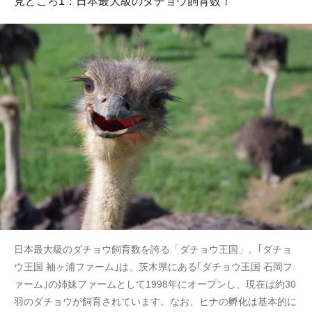
見どころ1：日本最大級のダチョウ飼育数！
日本最大級のダチョウ飼育数を誇る「ダチョウ王国」。｢ダチョ
ウ王国 袖ヶ浦ファーム｣は、茨木県にある｢ダチョウ王国 石岡フ
ァーム｣の姉妹ファームとして1998年にオープンし、現在は約30
羽のダチョウが飼育されています。なお、ヒナの孵化は基本的に