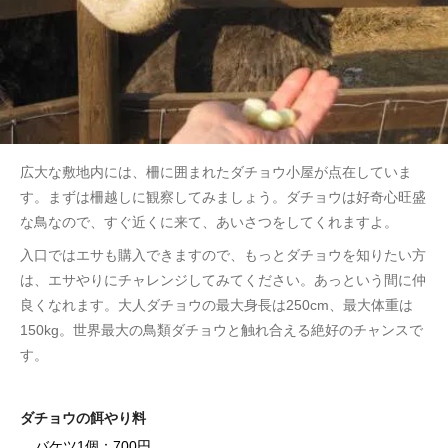
広大な敷地内には、柵に囲まれたダチョウ小屋が点在していま
す。まずは柵越しに観察してみましょう。ダチョウは好奇心旺盛
な鳥なので、すぐ近くに来て、あいさつをしてくれますよ。
入口ではエサも購入できますので、もっとダチョウを知りたい方
は、エサやりにチャレンジしてみてください。あっという間に仲
良くなれます。大人ダチョウの最大身長は250cm、最大体重は
150kg。世界最大の鳥類ダチョウと触れ合える絶好のチャンスで
す。
ダチョウの餌やり料
バケツ1個：700円