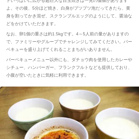
トいっぱいに広がる超巨大な目玉焼きは一見の価値があります
よ。その後、5分ほど焼き、白身がプツプツ泡だってきたら、黄
身を割ってかき混ぜ、スクランブルエッグのようにして、醤油な
どをかけていただきます。
なお、卵1個の重さは約1.5kgです。4～5人前の量がありますの
で、ファミリーやグループでチャレンジしてみてください。バー
ベキューを盛り上げてくれることまちがいありません。
バーベキューメニュー以外にも、ダチョウ肉を使用したカレーや
シチュー、ハンバーガー、フランクフルトなども提供しており、
小腹が空いたときに気軽に利用できます。