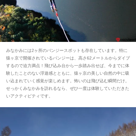
みなかみには2ヶ所のバンジースポットも存在しています。特に
猿ヶ京で開催されているバンジーは、高さ62メートルからダイブ
するので迫力満点！飛び込み台から一歩踏み出せば、今までに体
験したことのない浮遊感とともに、猿ヶ京の美しい自然の中に吸
い込まれていく感覚が楽しめます。怖いのは飛び込む瞬間だけ。
せっかくみなかみを訪れるなら、ぜひ一度は体験していただきた
いアクティビティです。