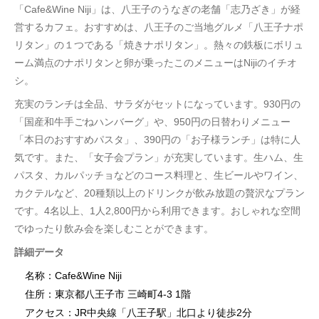
「Cafe&Wine Niji」は、八王子のうなぎの老舗「志乃ざき」が経
営するカフェ。おすすめは、八王子のご当地グルメ「八王子ナポ
リタン」の１つである「焼きナポリタン」。熱々の鉄板にボリュ
ーム満点のナポリタンと卵が乗ったこのメニューはNijiのイチオ
シ。
充実のランチは全品、サラダがセットになっています。930円の
「国産和牛手ごねハンバーグ」や、950円の日替わりメニュー
「本日のおすすめパスタ」、390円の「お子様ランチ」は特に人
気です。また、「女子会プラン」が充実しています。生ハム、生
パスタ、カルパッチョなどのコース料理と、生ビールやワイン、
カクテルなど、20種類以上のドリンクが飲み放題の贅沢なプラン
です。4名以上、1人2,800円から利用できます。おしゃれな空間
でゆったり飲み会を楽しむことができます。
詳細データ
名称：Cafe&Wine Niji
住所：東京都八王子市 三崎町4-3 1階
アクセス：JR中央線「八王子駅」北口より徒歩2分