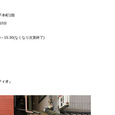
子本町1階
10分
）
5:30(なくなり次第終了)
ティオ」