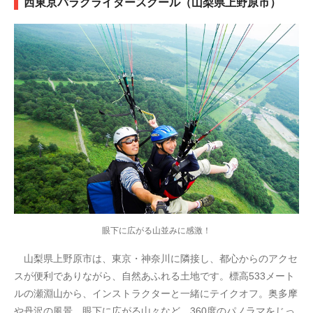
西東京パラグライダースクール（山梨県上野原市）
眼下に広がる山並みに感激！
山梨県上野原市は、東京・神奈川に隣接し、都心からのアクセ
スが便利でありながら、自然あふれる土地です。標高533メート
ルの瀬淵山から、インストラクターと一緒にテイクオフ。奥多摩
や丹沢の風景、眼下に広がる山々など、360度のパノラマをじっ