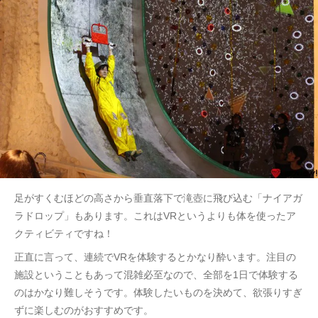
足がすくむほどの高さから垂直落下で滝壺に飛び込む「ナイアガ
ラドロップ」もあります。これはVRというよりも体を使ったア
クティビティですね！
正直に言って、連続でVRを体験するとかなり酔います。注目の
施設ということもあって混雑必至なので、全部を1日で体験する
のはかなり難しそうです。体験したいものを決めて、欲張りすぎ
ずに楽しむのがおすすめです。