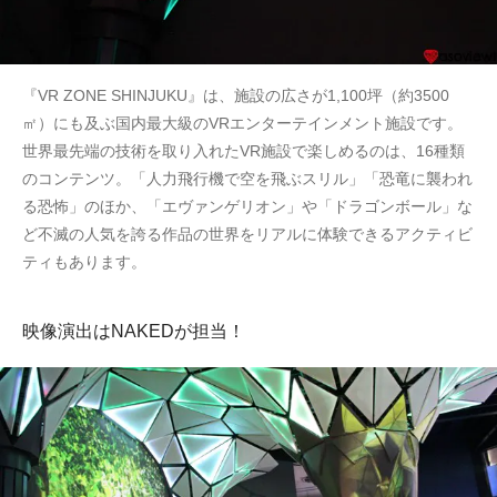
『VR ZONE SHINJUKU』は、施設の広さが1,100坪（約3500
㎡）にも及ぶ国内最大級のVRエンターテインメント施設です。
世界最先端の技術を取り入れたVR施設で楽しめるのは、16種類
のコンテンツ。「人力飛行機で空を飛ぶスリル」「恐竜に襲われ
る恐怖」のほか、「エヴァンゲリオン」や「ドラゴンボール」な
ど不滅の人気を誇る作品の世界をリアルに体験できるアクティビ
ティもあります。
映像演出はNAKEDが担当！