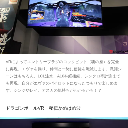
VRによってエントリープラグのコックピット（魂の座）を完全
に再現。エヴァを操り、仲間と一緒に使徒を殲滅します。戦闘シ
ーンはもちろん、LCL注水、A10神経接続、シンクロ率計測まで
も再現。自分がエヴァのパイロットになったつもりで楽しめま
す。シンジやレイ、アスカの気持ちがわかるかも！？
ドラゴンボールVR 秘伝かめはめ波