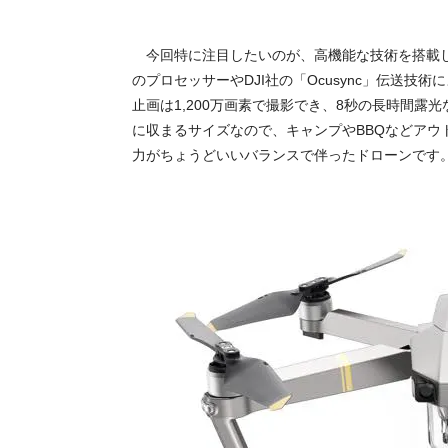
今回特に注目したいのが、高機能な技術を搭載した「M
のプロセッサーやDJI社の「Ocusync」伝送技術
止画は1,200万画素で
撮影でき、8秒の長時間露光
に収まるサイズなので、キャンプやBBQなどア
力がちょうどいいバランスで伴ったドローンです