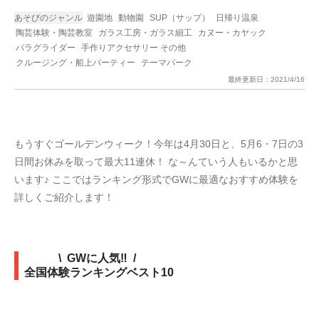
あそびのジャンル
遊園地
動物園
SUP（サップ）
日帰り温泉
陶芸体験・陶芸教室
ガラス工房・ガラス細工
カヌー・カヤック
パラグライダー
手作りアクセサリー その他
クルージング・船上パーティー
テーマパーク
最終更新日：
2021/4/16
もうすぐゴールデンウィーク！今年は4月30日と、5月6・7日の3
日間お休みを取って最大11連休！ な～んていう人もいるかと思
います♪ ここではランキング形式でGWに最適なおすすめ体験を
詳しくご紹介します！
\ GWに人気‼ /
全国体験ランキングベスト10