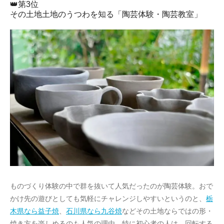
👑第3位
その土地土地のうつわを知る「陶芸体験・陶芸教室」
ものづくり体験の中で群を抜いて人気だったのが陶芸体験。おで
かけ先の遊びとしても気軽にチャレンジしやすいというのと、
栃
木県なら益子焼
、
石川県なら九谷焼
などその土地ならではの形・
焼き方を楽しめるのも人気の理由。特に初心者の人は、回転する