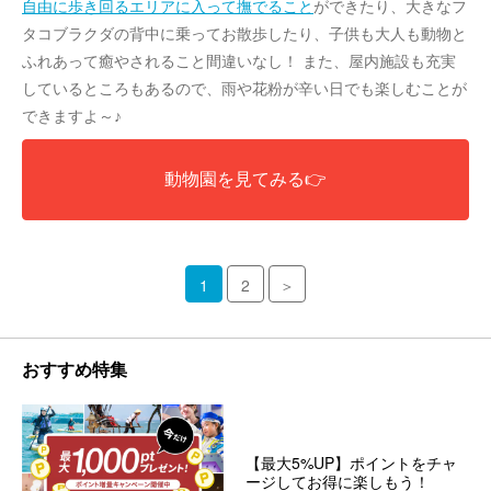
自由に歩き回るエリアに入って撫でること
ができたり、大きなフ
タコブラクダの背中に乗ってお散歩したり、子供も大人も動物と
ふれあって癒やされること間違いなし！ また、屋内施設も充実
しているところもあるので、雨や花粉が辛い日でも楽しむことが
できますよ～♪
動物園を見てみる👉
1
2
＞
おすすめ特集
【最大5%UP】ポイントをチャ
ージしてお得に楽しもう！