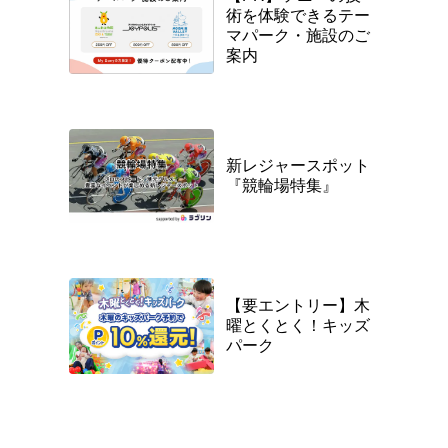
術を体験できるテー
マパーク・施設のご
案内
新レジャースポット
『競輪場特集』
【要エントリー】木
曜とくとく！キッズ
パーク