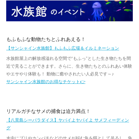
もふもふな動物たちとふれあえる！
【サンシャイン水族館】もふもふ広場＆イルミネーション
水族館屋上の解放感溢れる空間で“もふっ”とした生き物たちを間
近で見ることができます。さらに、生き物たちとのふれあい体験
やエサやり体験も！ 動物に癒やされたい人必見です～♪
サンシャイン水族館のお得なチケット👉
リアルガチなサメの捕食は迫力満点！
【八景島シーパラダイス】ヤバイよヤバイよ サメフィーディン
グ
水中にブリやカンパチなどのサメが好む魚を餌として吊るし、魚