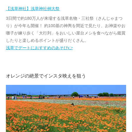
【浅草神社】浅草神社例大祭
3日間で約180万人が来場する浅草名物・三社祭（さんじゃまつ
り）が今年も開催！ 約100基の神輿を間近で見たり、お神楽やお
囃子が練り歩く「大行列」をおいしい屋台メシを食べながら鑑賞
したりと楽しめるポイントが盛りだくさん。
浅草でデートにおすすめのあそび👉
オレンジの絶景でインスタ映えを狙う