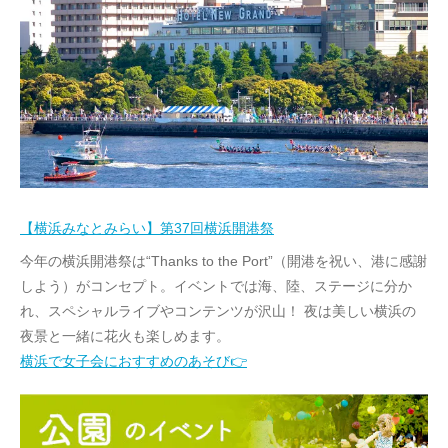
【横浜みなとみらい】第37回横浜開港祭
今年の横浜開港祭は“Thanks to the Port”（開港を祝い、港に感謝
しよう）がコンセプト。イベントでは海、陸、ステージに分か
れ、スペシャルライブやコンテンツが沢山！ 夜は美しい横浜の
夜景と一緒に花火も楽しめます。
横浜で女子会におすすめのあそび👉