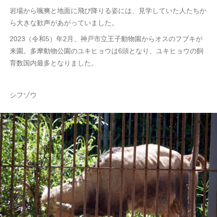
岩場から颯爽と地面に飛び降りる姿には、見学していた人たちか
ら大きな歓声があがっていました。
2023（令和5）年2月、神戸市立王子動物園からオスのフブキが
来園。多摩動物公園のユキヒョウは6頭となり、ユキヒョウの飼
育数国内最多となりました。
シフゾウ