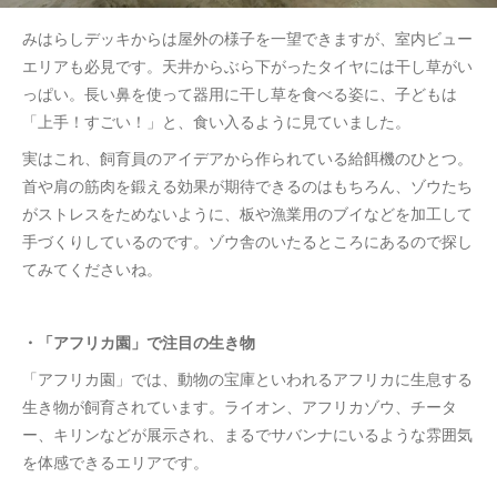
みはらしデッキからは屋外の様子を一望できますが、室内ビュー
エリアも必見です。天井からぶら下がったタイヤには干し草がい
っぱい。長い鼻を使って器用に干し草を食べる姿に、子どもは
「上手！すごい！」と、食い入るように見ていました。
実はこれ、飼育員のアイデアから作られている給餌機のひとつ。
首や肩の筋肉を鍛える効果が期待できるのはもちろん、ゾウたち
がストレスをためないように、板や漁業用のブイなどを加工して
手づくりしているのです。ゾウ舎のいたるところにあるので探し
てみてくださいね。
・「アフリカ園」で注目の生き物
「アフリカ園」では、動物の宝庫といわれるアフリカに生息する
生き物が飼育されています。ライオン、アフリカゾウ、チータ
ー、キリンなどが展示され、まるでサバンナにいるような雰囲気
を体感できるエリアです。