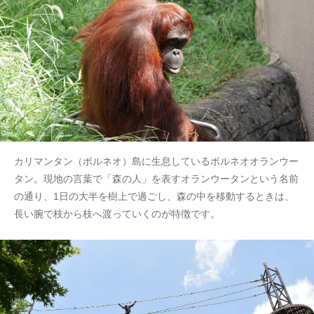
カリマンタン（ボルネオ）島に生息しているボルネオオランウー
タン。現地の言葉で「森の人」を表すオランウータンという名前
の通り、1日の大半を樹上で過ごし、森の中を移動するときは、
長い腕で枝から枝へ渡っていくのが特徴です。