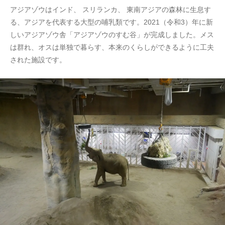
アジアゾウはインド、 スリランカ、 東南アジアの森林に生息す
る、アジアを代表する大型の哺乳類です。2021（令和3）年に新
しいアジアゾウ舎「アジアゾウのすむ谷」が完成しました。メス
は群れ、オスは単独で暮らす、本来のくらしができるように工夫
された施設です。