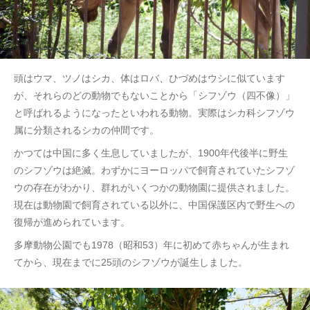
頭はウマ、ツノはシカ、体はロバ、ひづめはウシに似ています
が、それらのどの動物でもないことから「シフゾウ（四不像）」
と呼ばれるようになったといわれる動物。実際はシカ科シフゾウ
属に分類されるシカの仲間です。
かつては中国に多く生息していましたが、1900年代後半に野生
のシフゾウは絶滅。わずかにヨーロッパで飼育されていたシフゾ
ウの存在がわかり、群れがいくつかの動物園に提供されました。
現在は動物園で飼育されている以外に、中国保護区内で野生への
復帰が進められています。
多摩動物公園でも1978（昭和53）年に初めて赤ちゃんが生まれ
てから、現在までに25頭のシフゾウが誕生しました。