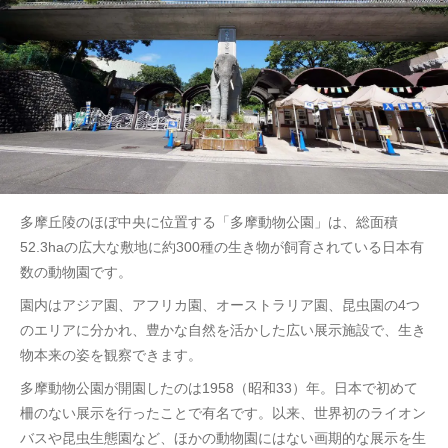
多摩丘陵のほぼ中央に位置する「多摩動物公園」は、総面積
52.3haの広大な敷地に約300種の生き物が飼育されている日本有
数の動物園です。
園内はアジア園、アフリカ園、オーストラリア園、昆虫園の4つ
のエリアに分かれ、豊かな自然を活かした広い展示施設で、生き
物本来の姿を観察できます。
多摩動物公園が開園したのは1958（昭和33）年。日本で初めて
柵のない展示を行ったことで有名です。以来、世界初のライオン
バスや昆虫生態園など、ほかの動物園にはない画期的な展示を生