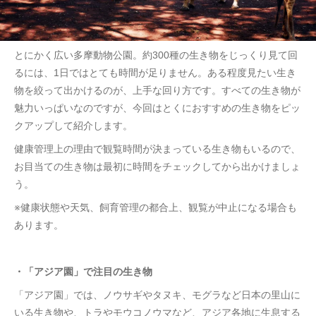
とにかく広い多摩動物公園。約300種の生き物をじっくり見て回
るには、1日ではとても時間が足りません。ある程度見たい生き
物を絞って出かけるのが、上手な回り方です。すべての生き物が
魅力いっぱいなのですが、今回はとくにおすすめの生き物をピッ
クアップして紹介します。
健康管理上の理由で観覧時間が決まっている生き物もいるので、
お目当ての生き物は最初に時間をチェックしてから出かけましょ
う。
※健康状態や天気、飼育管理の都合上、観覧が中止になる場合も
あります。
・「アジア園」で注目の生き物
「アジア園」では、ノウサギやタヌキ、モグラなど日本の里山に
いる生き物や、トラやモウコノウマなど、アジア各地に生息する