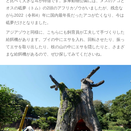
と比べて大きな耳が特徴です。多摩動物公園には、メスのアコと
オスの砥夢（トム）の2頭のアフリカゾウがいましたが、残念な
がら2022（令和4）年に国内最年長だったアコが亡くなり、今は
砥夢だけとなりました。
アジアゾウと同様に、こちらにも飼育員が工夫して手づくりした
給餌機があります。ブイの中にエサを入れ、回転させたり、振っ
てエサを取り出したり、枝の山の中にエサを隠したりと、さまざ
まな給餌機があるので、ぜひ探してみてくださいね。