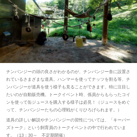
チンパンジーの頭の良さがわかるのが、チンパンジー舎に設置さ
れているさまざまな道具。ハンマーを使ってナッツを割る等、チ
ンパンジーが道具を使う様子も見ることができます。特に注目し
たいのが自動販売機。トークイベント時、係員からもらったコイ
ンを使って缶ジュースを購入する様子は必見！（ジュースをめぐ
って、チンパンジーたちの心理戦がくりひろげられます。）
道具の詳しい解説やチンパンジーの習性については、「キーパー
ズトーク」という飼育員のトークイベントの中で行われていま
す。（13：30～ 不定期開催）