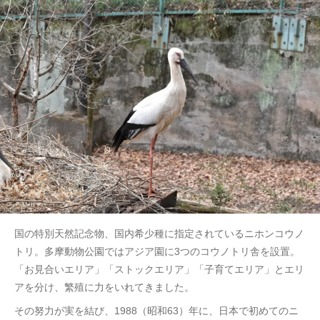
国の特別天然記念物、国内希少種に指定されているニホンコウノ
トリ。多摩動物公園ではアジア園に3つのコウノトリ舎を設置。
「お見合いエリア」「ストックエリア」「子育てエリア」とエリ
アを分け、繁殖に力をいれてきました。
その努力が実を結び、1988（昭和63）年に、日本で初めてのニ