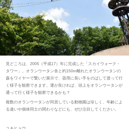
見どころは、2005（平成17）年に完成した「スカイウォーク・
タワー」。オランウータン舎と約150m離れたオランウータンの
森をワイヤーで繋いだ展示で、器用に長い手をのばして渡って行
く様子を観察できます。運が良ければ、頭上をオランウータンが
通って行く様子を観察できるかも？
複数のオランウータンが同居している動物園は珍しく、年齢によ
る違いや個体同士の関わりなどにも、ぜひ注目してください。
ユキヒョウ