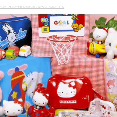
分の“カワイイ”大集合のサンリオ展で心ときめく一日を