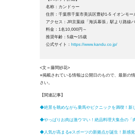
名称：カンドゥー
住所：千葉県千葉市美浜区豊砂1-5 イオンモー
アクセス：JR京葉線「海浜幕張」駅より路線
料金：1名10,000円～
推奨年齢：5歳〜15歳
公式サイト：
https://www.kandu.co.jp/
<文＝藤間紗花>
※掲載されている情報は公開日のもので、最新の
さい。
【関連記事】
◆絶景を眺めながら乗馬やピクニックを満喫！新
◆やっぱりお肉は激ウマい！絶品料理大集合の「肉
◆人気が高まるeスポーツの新拠点が誕生！新感