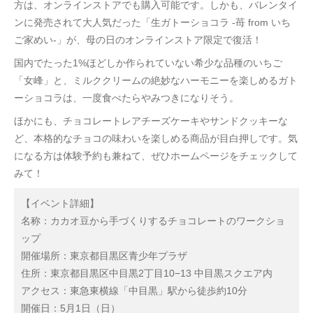
方は、オンラインストアでも購入可能です。しかも、バレンタイ
ンに発売されて大人気だった「生ガトーショコラ -苺 from いち
ご家めい-」が、母の日のオンラインストア限定で復活！
国内でたった1%ほどしか作られていない希少な品種のいちご
「女峰」と、ミルククリームの絶妙なハーモニーを楽しめるガト
ーショコラは、一度食べたらやみつきになりそう。
ほかにも、チョコレートレアチーズケーキやサンドクッキーな
ど、本格的なチョコの味わいを楽しめる商品が目白押しです。気
になる方は体験予約も兼ねて、ぜひホームページをチェックして
みて！
【イベント詳細】
名称：カカオ豆から手づくりするチョコレートのワークショ
ップ
開催場所：東京都目黒区青少年プラザ
住所：東京都目黒区中目黒2丁目10−13 中目黒スクエア内
アクセス：東急東横線「中目黒」駅から徒歩約10分
開催日：5月1日（日）