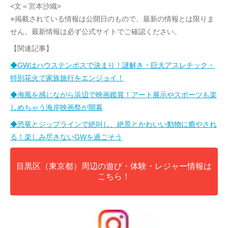
<文＝宮本沙織>
※掲載されている情報は公開日のもので、最新の情報とは限りま
せん。最新情報は必ず公式サイトでご確認ください。
【関連記事】
◆GWはハウステンボスで決まり！謎解き・巨大アスレチック・
特別花火で家族旅行をエンジョイ！
◆海風を感じながら浜辺で映画鑑賞！アート展示やスポーツも楽
しめちゃう海岸映画祭が開幕
◆恐竜とジップラインで絶叫し、絶景とかわいい動物に癒やされ
る！楽しみ尽きないGWを過ごそう
目黒区（東京都）周辺の遊び・体験・レジャー情報は
こちら！