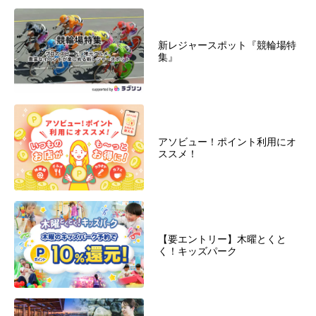
新レジャースポット『競輪場特
集』
アソビュー！ポイント利用にオ
ススメ！
【要エントリー】木曜とくと
く！キッズパーク