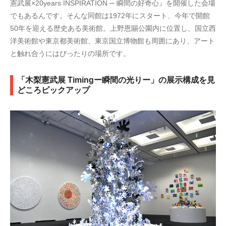
憲武展×20years INSPIRATION ─ 瞬間の好奇心』を開催した会場
でもあるんです。そんな同館は1972年にスタート、今年で開館
50年を迎える歴史ある美術館。上野恩賜公園内に位置し、国立西
洋美術館や東京都美術館、東京国立博物館も周囲にあり、アート
と触れ合うにはぴったりの場所です。
「木梨憲武展 Timingー瞬間の光りー」の展示構成を見
どころピックアップ