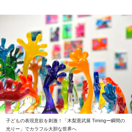
子どもの表現意欲を刺激！「木梨憲武展 Timingー瞬間の
光りー」でカラフル大胆な世界へ