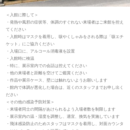
＜入館に際して＞
・発熱や風邪の症状等、体調のすぐれない来場者はご来館を控え
てください
・入館時はマスクを着用し、咳やくしゃみをされる際は「咳エチ
ケット」にご協力ください
・入場口に、アルコール消毒液を設置
・入館時に検温
・特に、展示室内での会話は控えてください
・他の来場者と距離を空けてご鑑賞ください
・作品や展示ケース、壁には触れないようお願いします
・館内で体調が悪化した場合は、近くのスタッフまでお申し出く
ださい
＜その他の感染予防対策＞
・来場者同士の間隔があけられるよう入場者数を制限します
・展示室内の温・湿度を調整し、適宜、換気を実施しています
・飛沫感染防止のためスタッフはマスクを着用し、対面カウンタ