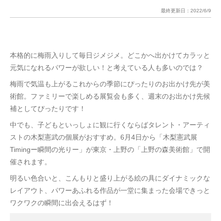
最終更新日：
2022/6/9
本格的に梅雨入りして毎日ジメジメ。どこかへ出かけてカラッと
元気になれるパワーが欲しい！と考えている人も多いのでは？
梅雨で気温も上がるこれからの季節にぴったりのお出かけ先が美
術館。ファミリーで楽しめる展覧会も多く、週末のお出かけ先候
補としてぴったりです！
中でも、子どもといっしょに観に行くならばタレント・アーティ
ストの木梨憲武の個展がおすすめ。6月4日から「木梨憲武展
Timingー瞬間の光りー」が東京・上野の「上野の森美術館」で開
催されます。
明るい色合いと、こんもりと盛り上がる絵の具にダイナミックな
レイアウト、パワーあふれる作品が一堂に集まった会場できっと
ワクワクの瞬間に出会えるはず！