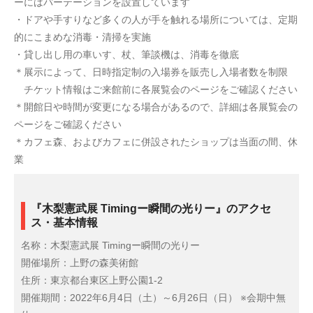
ーにはパーテーションを設置しています
・ドアや手すりなど多くの人が手を触れる場所については、定期
的にこまめな消毒・清掃を実施
・貸し出し用の車いす、杖、筆談機は、消毒を徹底
＊展示によって、日時指定制の入場券を販売し入場者数を制限
チケット情報はご来館前に各展覧会のページをご確認ください
＊開館日や時間が変更になる場合があるので、詳細は各展覧会の
ページをご確認ください
＊カフェ森、およびカフェに併設されたショップは当面の間、休
業
『木梨憲武展 Timingー瞬間の光りー』のアクセ
ス・基本情報
名称：木梨憲武展 Timingー瞬間の光りー
開催場所：上野の森美術館
住所：東京都台東区上野公園1-2
開催期間：2022年6月4日（土）～6月26日（日） ※会期中無