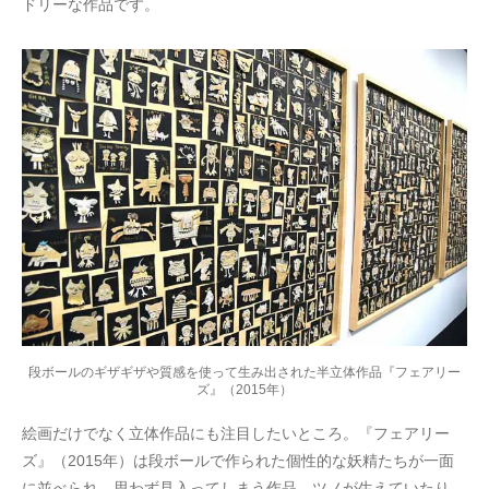
ドリーな作品です。
段ボールのギザギザや質感を使って生み出された半立体作品『フェアリー
ズ』（2015年）
絵画だけでなく立体作品にも注目したいところ。『フェアリー
ズ』（2015年）は段ボールで作られた個性的な妖精たちが一面
に並べられ、思わず見入ってしまう作品。ツノが生えていたり、