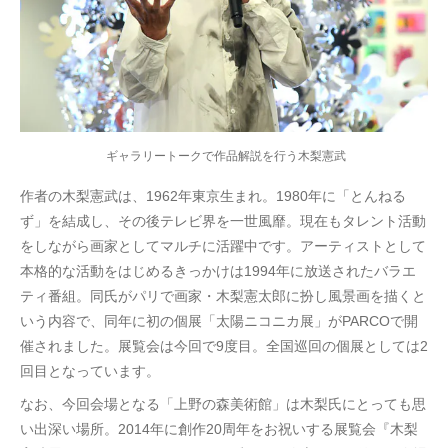
ギャラリートークで作品解説を行う木梨憲武
作者の木梨憲武は、1962年東京生まれ。1980年に「とんねる
ず」を結成し、その後テレビ界を一世風靡。現在もタレント活動
をしながら画家としてマルチに活躍中です。アーティストとして
本格的な活動をはじめるきっかけは1994年に放送されたバラエ
ティ番組。同氏がパリで画家・木梨憲太郎に扮し風景画を描くと
いう内容で、同年に初の個展「太陽ニコニカ展」がPARCOで開
催されました。展覧会は今回で9度目。全国巡回の個展としては2
回目となっています。
なお、今回会場となる「上野の森美術館」は木梨氏にとっても思
い出深い場所。2014年に創作20周年をお祝いする展覧会『木梨