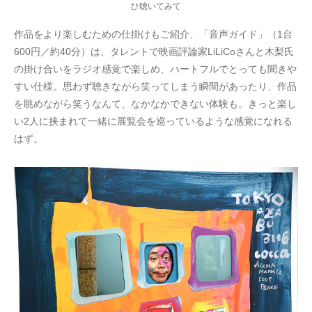
ひ聴いてみて
作品をより楽しむための仕掛けもご紹介、「音声ガイド」（1台
600円／約40分）は、タレントで映画評論家LiLiCoさんと木梨氏
の掛け合いをラジオ感覚で楽しめ、ハートフルでとっても聞きや
すい仕様。思わず聴きながら笑ってしまう瞬間があったり、作品
を眺めながら笑うなんて、なかなかできない体験も。きっと楽し
い2人に挟まれて一緒に展覧会を巡っているような感覚になれる
はず。