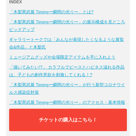
INDEX
「木梨憲武展 Timingー瞬間の光りー」とは?
「木梨憲武展 Timingー瞬間の光りー」の展示構成を見どころ
ピックアップ
ギャラリートークでは「みんなが表現したくなるような展覧
会&作品」と木梨氏
ミュージアムグッズや会場限定アイテムを手に入れよう
「描いてみたい!?」 カラフルでピースとハピネス溢れる作品
は、子どもの創作意欲を刺激してくれる！?
「木梨憲武展 Timingー瞬間の光りー」が行う新型コロナウイ
ルス感染症対策
「木梨憲武展 Timingー瞬間の光りー」のアクセス・基本情報
チケットの購入はこちら！