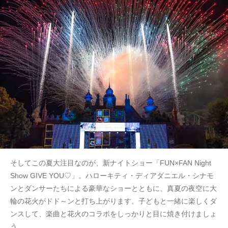
そしてこの夏大注目なのが、新ナイトショー「FUN×FAN Night
Show GIVE YOU♡」。ハローキティ・ディアダニエル・シナモ
ンとダンサーたちによる豪華なショーとともに、真夏の夜空に大
輪の花火がドド～ンと打ち上がります。子どもと一緒に楽しくダ
ンスして、楽曲と花火のコラボをしっかりと目に焼き付けましょ
う。