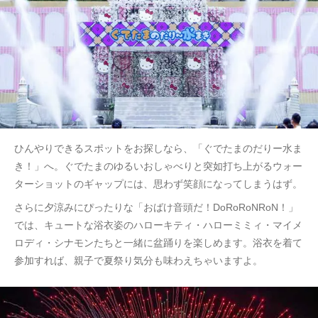
ひんやりできるスポットをお探しなら、「ぐでたまのだりー水ま
き！」へ。ぐでたまのゆるいおしゃべりと突如打ち上がるウォー
ターショットのギャップには、思わず笑顔になってしまうはず。
さらに夕涼みにぴったりな「おばけ音頭だ！DoRoRoNRoN！」
では、キュートな浴衣姿のハローキティ・ハローミミィ・マイメ
ロディ・シナモンたちと一緒に盆踊りを楽しめます。浴衣を着て
参加すれば、親子で夏祭り気分も味わえちゃいますよ。