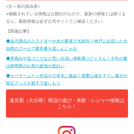
<文＝相川真由美>
※掲載されている情報は公開日のもので、最新の情報とは限りま
せん。最新情報は必ず公式サイトでご確認ください。
【関連記事】
◆迫力満点のスライダーや水の要塞で大絶叫！神戸に出現した大
自然のプールで夏本番を楽しんじゃお
◆茶摘みや塩づくりなど思い出深い体験盛りだくさん！今年の夏
は静岡県のお茶の産地が面白い
◆セーラームーン作品が六本木に集結！貴重な描き下ろし展示や
限定グッズを親子で楽しもう
速見郡（大分県）周辺の遊び・体験・レジャー情報は
こちら！