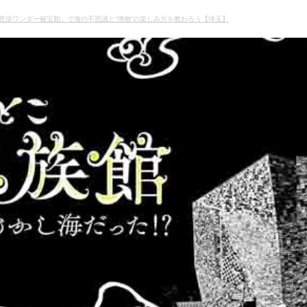
荒俣ワンダー秘宝館」で海の不思議と“博物”の楽しみ方を教わろう【埼玉】