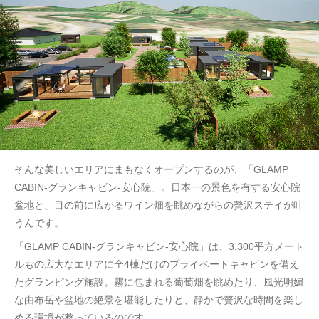
そんな美しいエリアにまもなくオープンするのが、「GLAMP
CABIN-グランキャビン-安心院」。日本一の景色を有する安心院
盆地と、目の前に広がるワイン畑を眺めながらの贅沢ステイが叶
うんです。
「GLAMP CABIN-グランキャビン-安心院」は、3,300平方メート
ルもの広大なエリアに全4棟だけのプライベートキャビンを備え
たグランピング施設。霧に包まれる葡萄畑を眺めたり、風光明媚
な由布岳や盆地の絶景を堪能したりと、静かで贅沢な時間を楽し
める環境が整っているのです。