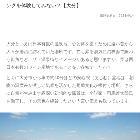
ングを体験してみない？【大分】
最終更新日：
2023/4/14
大分といえば日本有数の温泉地。心と体を癒すために遠い昔から
人々が湯治に訪れていた場所です。立ち昇る湯気に浴衣姿で賑わ
う街角など、ザ・温泉街なイメージがあると思いますが、実は西
日本有数のワイン産地であることをご存知でしたか？
とくに大分市から車で約40分ほどの安心院（あじむ）盆地は、朝
晩の温度差が激しい気候を活かした葡萄文化が根付く場所。さら
に自然が生み出す霧深い幻想的な風景は、小説家・司馬遼太郎氏
を魅了し、その景色を絶賛したという言い伝えも残っています。