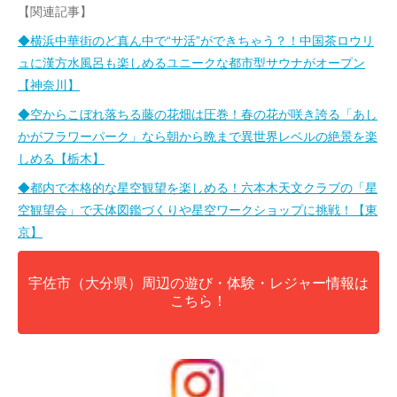
【関連記事】
◆横浜中華街のど真ん中で“サ活”ができちゃう？！中国茶ロウリ
ュに漢方水風呂も楽しめるユニークな都市型サウナがオープン
【神奈川】
◆空からこぼれ落ちる藤の花畑は圧巻！春の花が咲き誇る「あし
かがフラワーパーク」なら朝から晩まで異世界レベルの絶景を楽
しめる【栃木】
◆都内で本格的な星空観望を楽しめる！六本木天文クラブの「星
空観望会」で天体図鑑づくりや星空ワークショップに挑戦！【東
京】
宇佐市（大分県）周辺の遊び・体験・レジャー情報は
こちら！