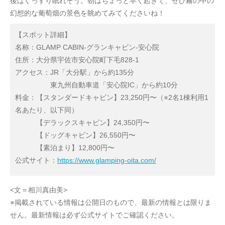
後はぐっすり眠れそう。朝はちょっと早く起きて、ぜひ霧の中の
幻想的な葡萄畑の景色を眺めてみてくださいね！
【スポット詳細】
名称：GLAMP CABIN-グランキャビン-安心院
住所：大分県宇佐市安心院町下毛828-1
アクセス：JR「大分駅」から約135分
東九州自動車道「安心院IC」から約10分
料金：【スタンダードキャビン】23,250円〜（※2名1棟利用1
名あたり、以下同）
【デラックスキャビン】24,350円〜
【ドッグキャビン】26,550円〜
【素泊まり】12,800円〜
公式サイト：
https://www.glamping-oita.com/
<文＝相川真由美>
※掲載されている情報は公開日のもので、最新の情報とは限りま
せん。最新情報は必ず公式サイトでご確認ください。