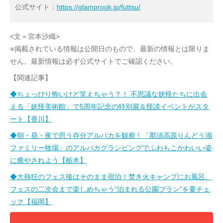
公式サイト：
https://glamprook.jp/futtsu/
<文＝宮本沙織>
※掲載されている情報は公開日のもので、最新の情報とは限りま
せん。最新情報は必ず公式サイトでご確認ください。
【関連記事】
◆ちょっぴり怖いけど笑えちゃう？！ 不思議な妖怪たちに出会
える「妖怪美術館」で5周年記念の特別展＆怪談イベントがスタ
ート【香川】
◆朝・昼・夜で思う存分アルパカを観察！「那須高原りんどう湖
ファミリー牧場」のアルパカグランピングでふわもこかわいい姿
に癒やされよう【栃木】
◆大熱狂のフェス後はそのまま宿泊！焚き火キャンプにお風呂、
フェスの二次会まで楽しめちゃう“泊まれる公園プラン”を要チェ
ック【福岡】