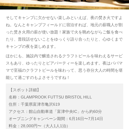
そしてキャンプに欠かせない楽しみといえば、夜の焚き火ですよ
ね。なんとキャンプフィールドに宿泊すれば、地元の薪職人が割
った焚き火用の薪が使い放題！家族で火を眺めながらご飯を食べ
たり、普段話せないことをゆっくり語り合ったりと、心ゆくまで
キャンプの夜を楽しめます。
ほかにも、施設内で醸造されるクラフトビールを味わえるサービ
スもあり、ゆったりとビアパーティーを楽しめます。夜はパパマ
マで至福のクラフトビールを味わって、思う存分大人の時間を堪
能して過ごすのもよさそうですね！
【スポット詳細】
名称：GLAMPROOK FUTTSU BRISTOL HILL
住所：千葉県富津市亀沢619
アクセス：館山自動車道「富津中央IC」から約60分
オープニングキャンペーン期間：6月16日〜7月14日
料金：28,000円〜（大人1人1泊）