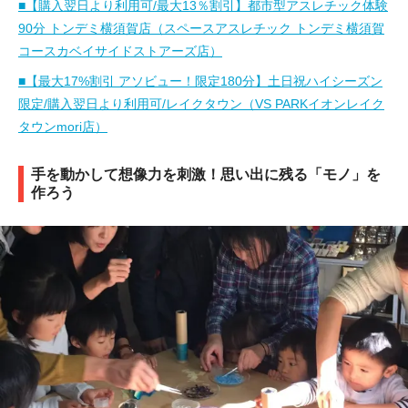
■【購入翌日より利用可/最大13％割引】都市型アスレチック体験
90分 トンデミ横須賀店（スペースアスレチック トンデミ横須賀
コースカベイサイドストアーズ店）
■【最大17%割引 アソビュー！限定180分】土日祝ハイシーズン
限定/購入翌日より利用可/レイクタウン（VS PARKイオンレイク
タウンmori店）
手を動かして想像力を刺激！思い出に残る「モノ」を
作ろう