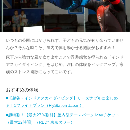
いつもの公園に出かけられず、子どもの元気が有り余っていませ
んか？そんな時こそ、屋内で体を動かせる施設がおすすめ！
床下から強力な風が吹き出すことで浮遊感覚を得られる「インド
アスカイダイビング」をはじめ、注目の体験をピックアップ。家
族のストレス発散にもってこいです。
おすすめの体験
■【越谷・インドアスカイダイビング】リーズナブルに楽しめ
る！1フライトプラン（FlyStation Japan）
■超特割！【最大27％割引】屋内型テーマパーク1dayチケット
（最大12時間）（RED° 東京タワー）