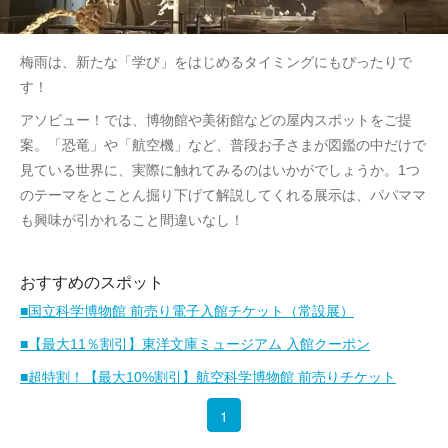
梅雨は、新たな「学び」をはじめるタイミングにもぴったりで
す！
アソビュー！では、博物館や美術館などの屋内スポットをご提
案。「恐竜」や「航空機」など、普段お子さまが図鑑の中だけで
見ている世界に、実際に触れてみるのはいかがでしょうか。1つ
のテーマをとことん掘り下げて解説してくれる展示は、パパママ
も興味が引かれること間違いなし！
おすすめのスポット
■国立科学博物館 前売り電子入館チケット（常設展）
■【最大11％割引】東洋文庫ミュージアム 入館クーポン
■超特割！【最大10%割引】航空科学博物館 前売りチケット
1