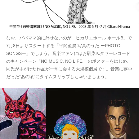
なお、パパママ的に外せないのが「ヒカリエホール ホールB」で
7月8日よりスタートする「平間至展 写真のうた ーPHOTO
SONGSー」でしょう。音楽ファンにはお馴染みタワーレコード
のキャンペーン「NO MUSIC, NO LIFE.」のポスターをはじめ、
同氏が手がけた作品が一堂に会する大規模個展です。音楽に夢中
だった“あの頃”にタイムスリップしちゃいましょう。