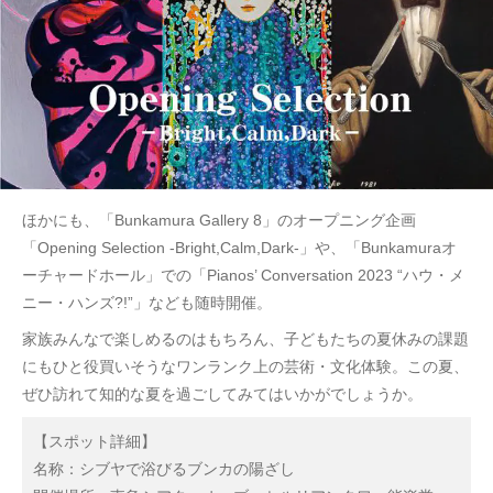
ほかにも、「Bunkamura Gallery 8」のオープニング企画
「Opening Selection -Bright,Calm,Dark-」や、「Bunkamuraオ
ーチャードホール」での「Pianos’ Conversation 2023 “ハウ・メ
ニー・ハンズ?!”」なども随時開催。
家族みんなで楽しめるのはもちろん、子どもたちの夏休みの課題
にもひと役買いそうなワンランク上の芸術・文化体験。この夏、
ぜひ訪れて知的な夏を過ごしてみてはいかがでしょうか。
【スポット詳細】
名称：シブヤで浴びるブンカの陽ざし