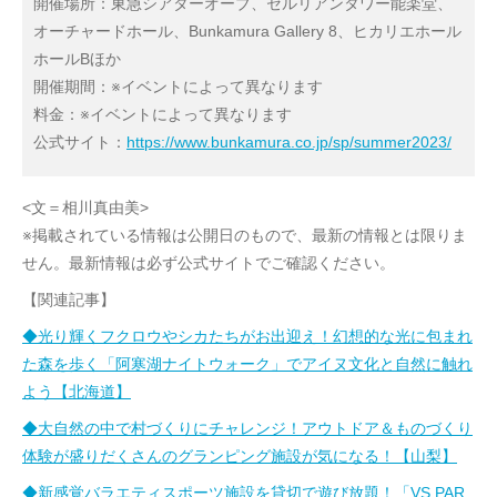
開催場所：東急シアターオーブ、セルリアンタワー能楽堂、
オーチャードホール、Bunkamura Gallery 8、ヒカリエホール
ホールBほか
開催期間：※イベントによって異なります
料金：※イベントによって異なります
公式サイト：
https://www.bunkamura.co.jp/sp/summer2023/
<文＝相川真由美>
※掲載されている情報は公開日のもので、最新の情報とは限りま
せん。最新情報は必ず公式サイトでご確認ください。
【関連記事】
◆光り輝くフクロウやシカたちがお出迎え！幻想的な光に包まれ
た森を歩く「阿寒湖ナイトウォーク」でアイヌ文化と自然に触れ
よう【北海道】
◆大自然の中で村づくりにチャレンジ！アウトドア＆ものづくり
体験が盛りだくさんのグランピング施設が気になる！【山梨】
◆新感覚バラエティスポーツ施設を貸切で遊び放題！「VS PAR