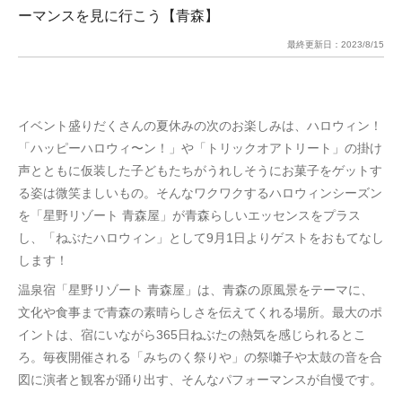
ーマンスを見に行こう【青森】
最終更新日：
2023/8/15
イベント盛りだくさんの夏休みの次のお楽しみは、ハロウィン！
「ハッピーハロウィ〜ン！」や「トリックオアトリート」の掛け
声とともに仮装した子どもたちがうれしそうにお菓子をゲットす
る姿は微笑ましいもの。そんなワクワクするハロウィンシーズン
を「星野リゾート 青森屋」が青森らしいエッセンスをプラス
し、「ねぶたハロウィン」として9月1日よりゲストをおもてなし
します！
温泉宿「星野リゾート 青森屋」は、青森の原風景をテーマに、
文化や食事まで青森の素晴らしさを伝えてくれる場所。最大のポ
イントは、宿にいながら365日ねぶたの熱気を感じられるとこ
ろ。毎夜開催される「みちのく祭りや」の祭囃子や太鼓の音を合
図に演者と観客が踊り出す、そんなパフォーマンスが自慢です。