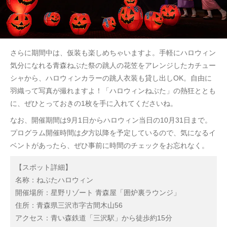
さらに期間中は、仮装も楽しめちゃいますよ。手軽にハロウィン
気分になれる青森ねぶた祭の跳人の花笠をアレンジしたカチュー
シャから、ハロウィンカラーの跳人衣装も貸し出しOK。自由に
羽織って写真が撮れますよ！「ハロウィンねぶた」の熱狂ととも
に、ぜひとっておきの1枚を手に入れてくださいね。
なお、開催期間は9月1日からハロウィン当日の10月31日まで。
プログラム開催時間は夕方以降を予定しているので、気になるイ
ベントがあったら、ぜひ事前に時間のチェックをお忘れなく。
【スポット詳細】
名称：ねぶたハロウィン
開催場所：星野リゾート 青森屋「囲炉裏ラウンジ」
住所：青森県三沢市字古間木山56
アクセス：青い森鉄道「三沢駅」から徒歩約15分