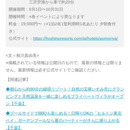
三沢空港から車で約20分
開催期間：9月1日〜10月31日
開催時間：※各イベントにより異なります
料金：19,000円〜（※1泊2名1室利用時1名あたり 夕朝食付
き）
公式サイト：
https://hoshinoresorts.com/ja/hotels/aomoriya/
<文＝相川真由美>
※掲載されている情報は公開日のもので、最新の情報とは限りま
せん。最新情報は必ず公式サイトでご確認ください。
【関連記事】
◆都心から約90分の秘境リゾート！自然の宝庫いすみ市にグラン
ピングと天然温泉を一緒に楽しめるプライベートヴィラがオープ
ン【千葉】
◆プールサイドでBBQも楽しめる！日帰りOKの「ヒルトン東京
ベイ」ガーデンプールなら夏のパーティーがさらに盛り上がる
【千葉】