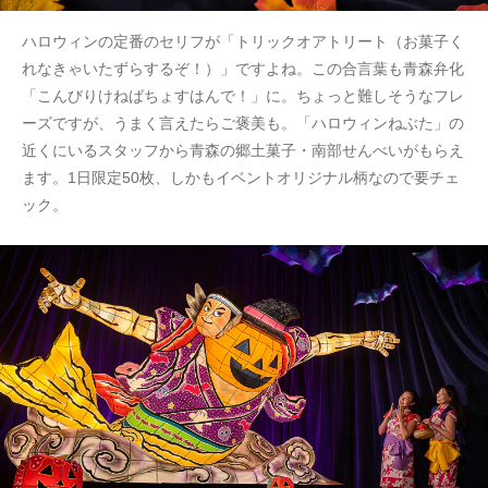
ハロウィンの定番のセリフが「トリックオアトリート（お菓子く
れなきゃいたずらするぞ！）」ですよね。この合言葉も青森弁化
「こんびりけねばちょすはんで！」に。ちょっと難しそうなフレ
ーズですが、うまく言えたらご褒美も。「ハロウィンねぶた」の
近くにいるスタッフから青森の郷土菓子・南部せんべいがもらえ
ます。1日限定50枚、しかもイベントオリジナル柄なので要チェ
ック。