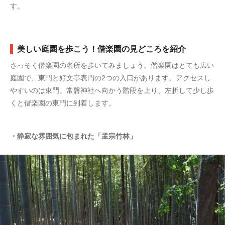
す。
美しい庭園を歩こう！偕楽園の見どころを紹介
さっそく偕楽園の名所を歩いてみましょう。偕楽園はとても広い
庭園で、東門と好文亭表門の2つの入口があります。アクセスし
やすいのは東門。常磐神社へ向かう階段を上り、左折して少し歩
くと偕楽園の東門に到着します。
・静寂な雰囲気に包まれた「孟宗竹林」