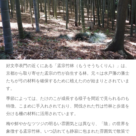
好文亭表門の近くにある「孟宗竹林（もうそうちくりん）」は、
京都から取り寄せた孟宗の竹が自生する林。元々は水戸藩の藩士
たちが弓の材料を確保するために植えたのが始まりとされていま
す。
季節によっては、たけのこが成長する様子を間近で見られるのも
特徴。こまめに手入れされており、間伐された竹は竹林と歩道を
分ける柵の材料に活用されています。
梅や鮮やかなツツジの明るい雰囲気とは異なり、「陰」の世界を
象徴する孟宗竹林。いつ訪れても静寂に包まれた雰囲気で散策で