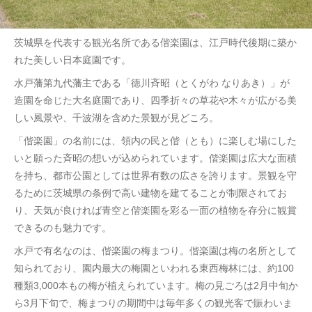
茨城県を代表する観光名所である偕楽園は、江戸時代後期に築か
れた美しい日本庭園です。
水戸藩第九代藩主である「徳川斉昭（とくがわ なりあき）」が
造園を命じた大名庭園であり、四季折々の草花や木々が広がる美
しい風景や、千波湖を含めた景観が見どころ。
「偕楽園」の名前には、領内の民と偕（とも）に楽しむ場にした
いと願った斉昭の想いが込められています。偕楽園は広大な面積
を持ち、都市公園としては世界有数の広さを誇ります。景観を守
るために茨城県の条例で高い建物を建てることが制限されてお
り、天気が良ければ青空と偕楽園を彩る一面の植物を存分に観賞
できるのも魅力です。
水戸で有名なのは、偕楽園の梅まつり。偕楽園は梅の名所として
知られており、園内最大の梅園といわれる東西梅林には、約100
種類3,000本もの梅が植えられています。梅の見ごろは2月中旬か
ら3月下旬で、梅まつりの期間中は毎年多くの観光客で賑わいま