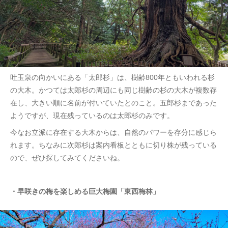
吐玉泉の向かいにある「太郎杉」は、樹齢800年ともいわれる杉
の大木。かつては太郎杉の周辺にも同じ樹齢の杉の大木が複数存
在し、大きい順に名前が付いていたとのこと。五郎杉まであった
ようですが、現在残っているのは太郎杉のみです。
今なお立派に存在する大木からは、自然のパワーを存分に感じら
れます。ちなみに次郎杉は案内看板とともに切り株が残っている
ので、ぜひ探してみてくださいね。
・早咲きの梅を楽しめる巨大梅園「東西梅林」