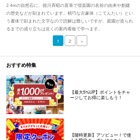
2.4mの自然石に、徳川斉昭の直筆で偕楽園の名前の由来や創建
の歴史などが刻まれています。精巧な古篆体（こてんたい）とい
う書体で刻まれた文字なので読解は難しいですが、庭園が造られ
るまでの成り立ちは近くの案内看板で学べます。
1
2
＞
おすすめ特集
【最大5%UP】ポイントをチャ
ージしてお得に楽しもう！
【随時更新】アソビュー！で使