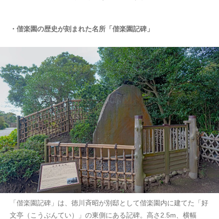
・偕楽園の歴史が刻まれた名所「偕楽園記碑」
「偕楽園記碑」は、徳川斉昭が別邸として偕楽園内に建てた「好
文亭（こうぶんてい）」の東側にある記碑。高さ2.5m、横幅