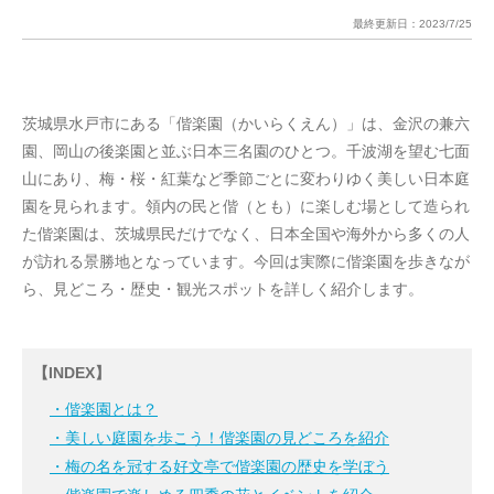
最終更新日：
2023/7/25
茨城県水戸市にある「偕楽園（かいらくえん）」は、金沢の兼六
園、岡山の後楽園と並ぶ日本三名園のひとつ。千波湖を望む七面
山にあり、梅・桜・紅葉など季節ごとに変わりゆく美しい日本庭
園を見られます。領内の民と偕（とも）に楽しむ場として造られ
た偕楽園は、茨城県民だけでなく、日本全国や海外から多くの人
が訪れる景勝地となっています。今回は実際に偕楽園を歩きなが
ら、見どころ・歴史・観光スポットを詳しく紹介します。
【INDEX】
・偕楽園とは？
・美しい庭園を歩こう！偕楽園の見どころを紹介
・梅の名を冠する好文亭で偕楽園の歴史を学ぼう