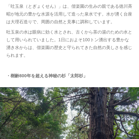
「吐玉泉（とぎょくせん）」は、偕楽園の生みの親である徳川斉
昭が地元の豊かな水源を活用して造った泉水です。水が湧く台座
は大理石造りで、周囲の自然と見事に調和しています。
吐玉泉の水は眼病に効く水とされ、古くから茶の湯のための水と
して用いられていました。1日におよそ100トン湧出する豊かな
湧き水からは、偕楽園の歴史と守られてきた自然の美しさを感じ
られます。
・樹齢800年を超える神秘の杉「太郎杉」