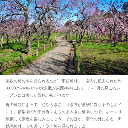
無数の梅の木を見られるのが「東西梅林」。園内に植えられた約
3,000本の梅の木の大多数が東西梅林にあり、2～3月の見ごろシ
ーズンには美しい景観が広がります。
梅の種類によって、色や大きさ、咲き方が微妙に異なるのもポイ
ント。偕楽園の約半分近くを占める大きな梅園なので、ゆっくり
散策して景色を楽しみましょう。そのほか、南門の外にある「田
鶴鳴梅林」でも美しく咲く梅を見られますよ。