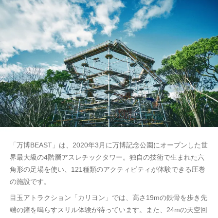
「万博BEAST」は、2020年3月に万博記念公園にオープンした世
界最大級の4階層アスレチックタワー。独自の技術で生まれた六
角形の足場を使い、121種類のアクティビティが体験できる圧巻
の施設です。
目玉アトラクション「カリヨン」では、高さ19mの鉄骨を歩き先
端の鐘を鳴らすスリル体験が待っています。また、24mの天空回