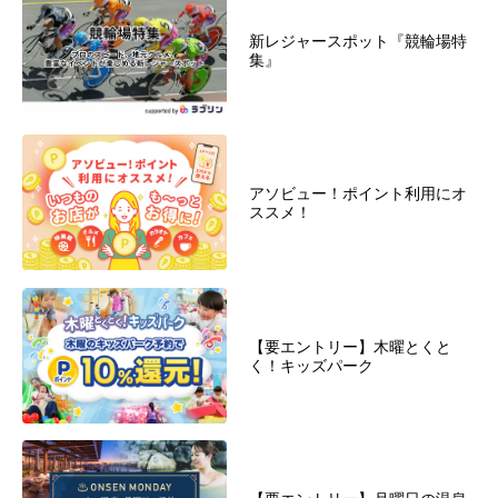
新レジャースポット『競輪場特
集』
アソビュー！ポイント利用にオ
ススメ！
【要エントリー】木曜とくと
く！キッズパーク