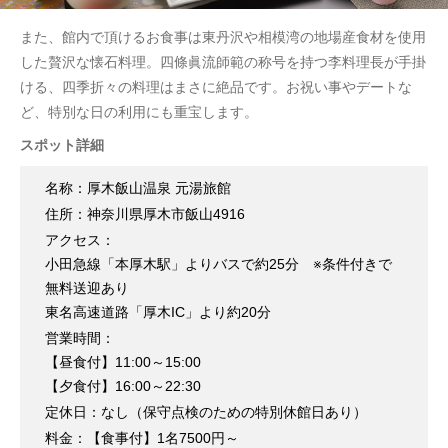
また、館内で頂けるお食事は東丹沢や相模湾の地場産食材を使用
した贅沢な懐石料理。四條眞流師範の称号を持つ李料理長が手掛
ける、四季折々の料理はまさに絶品です。お祝い事やデートな
ど、特別な日の利用にも重宝します。
スポット詳細
名称：厚木飯山温泉 元湯旅館
住所：神奈川県厚木市飯山4916
アクセス：
小田急線「本厚木駅」よりバスで約25分 ※条件付きで
無料送迎あり
東名高速道路「厚木IC」より約20分
営業時間：
【昼食付】11:00～15:00
【夕食付】16:00～22:30
定休日：なし（保守点検のための特別休館日あり）
料金：【食事付】1名7500円～