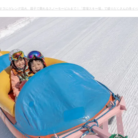
ドラにゲレンデ花火、親子で乗れるスノーモービルまで！「苗場スキー場」で盛りだくさんの冬イベ