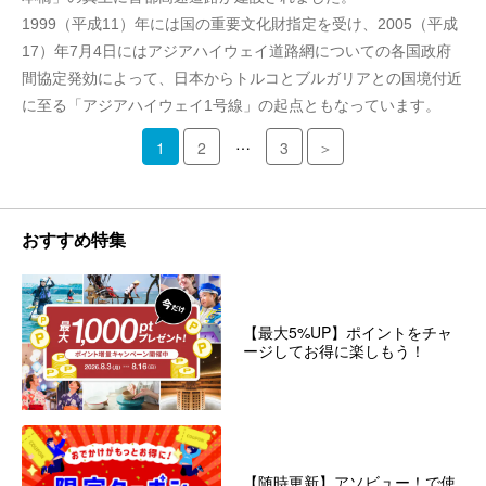
1999（平成11）年には国の重要文化財指定を受け、2005（平成
17）年7月4日にはアジアハイウェイ道路網についての各国政府
間協定発効によって、日本からトルコとブルガリアとの国境付近
に至る「アジアハイウェイ1号線」の起点ともなっています。
…
1
2
3
＞
おすすめ特集
【最大5%UP】ポイントをチャ
ージしてお得に楽しもう！
【随時更新】アソビュー！で使