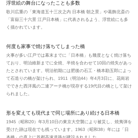
浮世絵の舞台になったことも多数
歌川広重の「東海道五十三次之内 日本橋 朝之景」や葛飾北斎の
「富嶽三十六景 江戸日本橋」に代表されるよう、浮世絵にも多
く描かれています。
何度も家事で焼け落ちてしまった橋
火事が多い江戸では幕末までに「日本橋」も幾度となく焼け落ち
ており、明治維新までに全焼、半焼を合わせて10回の焼失があっ
たとされています。明治初期には肥後の石工・橋本勘五郎によっ
て石造りの橋が架けられ、1911（明治44）年4月3日に、花崗岩
でできた西洋風の二連アーチ橋が現存する19代目の橋として架け
られました。
形を変えても現代まで同じ場所にあり続ける日本橋
1945（昭和20）年3月10日の東京大空襲により被災し、焼夷弾を
受けた跡は現在でも残っています。1963（昭和38）年には「日
本橋」の真上に首都高速道路が建設されました。