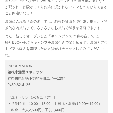
深30cmで小さな子供も安心の「ボザッピィの湯ゥ遊広場」など
が配され、普段ゆっくりお湯に浸かれないママものんびりできる
こと間違いなし！
温泉に入れる「森の湯」では、箱根外輪山を望む露天風呂から開
放的な内風呂まで、さまざまなお風呂で温泉を堪能できます。
また、新しくオープンした「キャンプ＆スパ 森の音」では、日
帰りBBQや手ぶらキャンプを温泉付きで楽しめます。温泉とアウ
トドアの両方を満喫したい方はぜひチェックしてみてください
ね。
INFORMATION
箱根小涌園ユネッサン
神奈川県足柄下郡箱根町二ノ平1297
0460-82-4126
［ユネッサン（水着エリア）］
・営業時間：10:00～18:00（土日祝・夏季は9:00〜19:00）
・料金：大人2,500円、子供1,400円