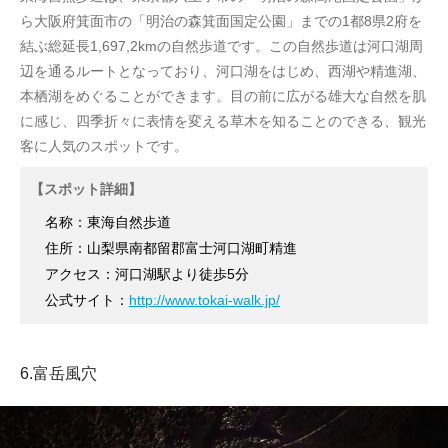
ら大阪府箕面市の「明治の森箕面国定公園」までの1都8県2府を
結ぶ総延長1,697,2kmの自然歩道です。この自然歩道は河口湖周
辺を通るルートとなっており、河口湖をはじめ、西湖や精進湖、
本栖湖をめぐることができます。目の前に広がる雄大な自然を肌
に感じ、四季折々に表情を変える草木を知ることのできる、観光
客に人気のスポットです。
【スポット詳細】
名称：東海自然歩道
住所：山梨県南都留郡富士河口湖町精進
アクセス：河口湖駅より徒歩5分
公式サイト：
http://www.tokai-walk.jp/
6.富岳風穴