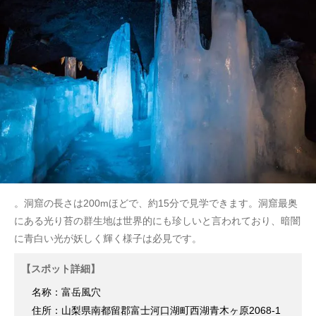
。洞窟の長さは200mほどで、約15分で見学できます。洞窟最奥
にある光り苔の群生地は世界的にも珍しいと言われており、暗闇
に青白い光が妖しく輝く様子は必見です。
【スポット詳細】
名称：富岳風穴
住所：山梨県南都留郡富士河口湖町西湖青木ヶ原2068-1