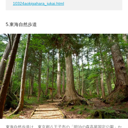
10324aokigahara_jukai.html
5.東海自然歩道
東海自然歩道は、東京都八王子市の「明治の森高尾国定公園」か