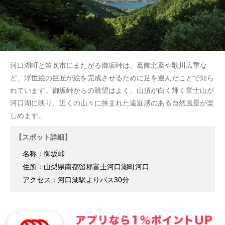
河口湖町と笛吹市にまたがる御坂峠は、葛飾北斎や歌川広重な
ど、浮世絵の巨匠が絵を完成させるために足を運んだことで知ら
れています。御坂峠からの眺望はよく、山頂が白く輝く富士山が
河口湖に映り、近くの山々に挟まれた遠近感のある自然風景が楽
しめます。
【スポット詳細】
名称：御坂峠
住所：山梨県南都留郡富士河口湖町河口
アクセス：河口湖駅よりバス30分