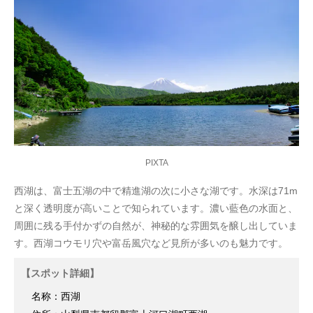
PIXTA
西湖は、富士五湖の中で精進湖の次に小さな湖です。水深は71m
と深く透明度が高いことで知られています。濃い藍色の水面と、
周囲に残る手付かずの自然が、神秘的な雰囲気を醸し出していま
す。西湖コウモリ穴や富岳風穴など見所が多いのも魅力です。
【スポット詳細】
名称：西湖