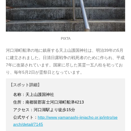
PIXTA
河口湖町船津の地に鎮座する天上山護国神社は、明治39年の5月
に建立されました。日清日露戦争の戦死者のために作られ、平成
7年に改築されています。国家に尽した英霊一五八柱を祀ってお
り、毎年5月2日が霊祭日となっています。
【スポット詳細】
名称：天上山護国神社
住所：南都留郡富士河口湖町船津4213
アクセス：河口湖駅より徒歩15分
公式サイト：
http://www.yamanashi-jinjacho.or.jp/intro/se
arch/detail/7145