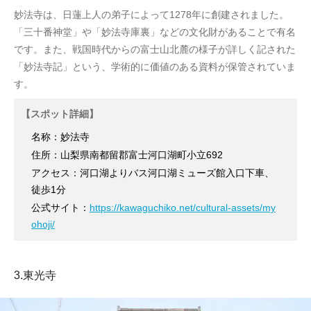
妙法寺は、日蓮上人の弟子によって1278年に創建されました。
「三十番神堂」や「妙法寺庫裏」などの文化財があることで有名
です。また、戦国時代からの富士山北麓の様子が詳しく記された
「妙法寺記」という、学術的に価値のある資料が保管されていま
す。
【スポット詳細】
名称：妙法寺
住所：山梨県南都留郡富士河口湖町小立692
アクセス：河口湖よりバス河口湖ミューズ館入口下車、
徒歩1分
公式サイト：
https://kawaguchiko.net/cultural-assets/my
ohoji/
3.東光寺