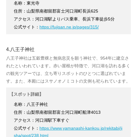
名称：東光寺
住所：山梨県南都留郡富士河口湖町長浜625
アクセス：河口湖駅よりバス乗車、長浜下車徒歩5分
公式サイト：
https://fujisan.ne.jp/pages/315/
4.八王子神社
八王子神社は五穀豊穣と無病息災を願う神社で、954年に建立さ
れたといわれています。赤い屋根が特徴で、河口湖を訪れる多く
の観光ツアーでは、立ち寄りスポットのひとつに選ばれていま
す。また、本殿にはスサノオノミコトの文例も祀られています。
【スポット詳細】
名称：八王子神社
住所：山梨県南都留郡富士河口湖町船津4013
アクセス：河口湖駅下車すぐ
公式サイト：
https://www.yamanashi-kankou.jp/rekitabi/ji
sha/spot/238.html