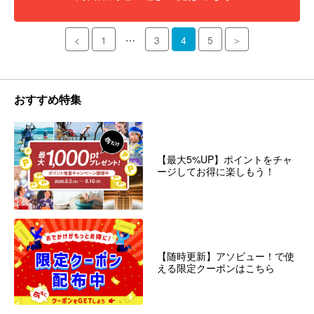
…
<
1
3
4
5
＞
おすすめ特集
【最大5%UP】ポイントをチャ
ージしてお得に楽しもう！
【随時更新】アソビュー！で使
える限定クーポンはこちら