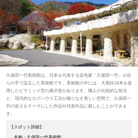
久保田一竹美術館は、日本を代表する染色家「久保田一竹」が自
らの手で設立した美術館です。美術館の中には、大黒柱16本を使
用したピラミッド型の展示室があります。職人の伝統的な技法
と、現代的なログハウス工法が織りなす美しい空間で、久保田一
竹の富士をテーマにした作品や代表作品に親しむことができま
す。
【スポット詳細】
名称：久保田一竹美術館