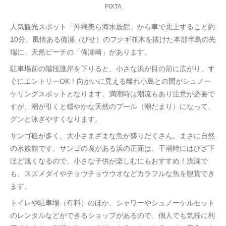
PIXTA
人気観光スポット「沖縄美ら海水族館」から車で北上すること約
10分、風情ある備瀬（びせ）のフクギ並木を抜けた本部半島の先
端に、天然ビーチの「備瀬崎」があります。
駐車場前の階段護岸を下りると、小さな浜が目の前に広がり、す
ぐにエントリーOK！向かいに見える離れ小島との間がシュノー
ケリングスポットとなります。満潮時は潮流もあり注意が必要で
すが、潮が引くと穏やかな天然のプール（潮だまり）になって、
グンと泳ぎやすくなります。
サンゴ礁が多く、大小さまざまな魚が盛りだくさん。まさに自然
の水族館です。サンゴの塊がある浜の正面は、干潮時にはひざ下
ほど浅くなるので、小さな子供が楽しむにもおすすめ！浅瀬で
も、スズメダイやチョウチョウウオなどカラフルな魚を観賞でき
ます。
トイレや駐車場（有料）のほか、シャワーやシュノーケルセット
のレンタルなどができるショップがあるので、個人でも気軽に利