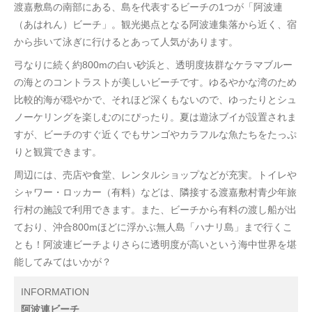
渡嘉敷島の南部にある、島を代表するビーチの1つが「阿波連
（あはれん）ビーチ」。観光拠点となる阿波連集落から近く、宿
から歩いて泳ぎに行けるとあって人気があります。
弓なりに続く約800mの白い砂浜と、透明度抜群なケラマブルー
の海とのコントラストが美しいビーチです。ゆるやかな湾のため
比較的海が穏やかで、それほど深くもないので、ゆったりとシュ
ノーケリングを楽しむのにぴったり。夏は遊泳ブイが設置されま
すが、ビーチのすぐ近くでもサンゴやカラフルな魚たちをたっぷ
りと観賞できます。
周辺には、売店や食堂、レンタルショップなどが充実。トイレや
シャワー・ロッカー（有料）などは、隣接する渡嘉敷村青少年旅
行村の施設で利用できます。また、ビーチから有料の渡し船が出
ており、沖合800mほどに浮かぶ無人島「ハナリ島」まで行くこ
とも！阿波連ビーチよりさらに透明度が高いという海中世界を堪
能してみてはいかが？
INFORMATION
阿波連ビーチ