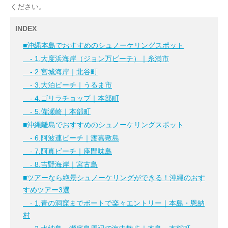
ください。
INDEX
■沖縄本島でおすすめのシュノーケリングスポット
- 1.大度浜海岸（ジョン万ビーチ）｜糸満市
- 2.宮城海岸｜北谷町
- 3.大泊ビーチ｜うるま市
- 4.ゴリラチョップ｜本部町
- 5.備瀬崎｜本部町
■沖縄離島でおすすめのシュノーケリングスポット
- 6.阿波連ビーチ｜渡嘉敷島
- 7.阿真ビーチ｜座間味島
- 8.吉野海岸｜宮古島
■ツアーなら絶景シュノーケリングができる！沖縄のおす
すめツアー3選
- 1.青の洞窟までボートで楽々エントリー｜本島・恩納
村