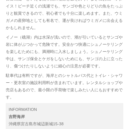
イス！ビーチ近くの浅瀬でも、サンゴや色とりどりの魚をたっぷ
りと観賞できるので、初心者でも十分に楽しめます。また、ウミ
ガメの産卵地としても有名で、運が良ければウミガメに出会える
かもしれません。
イノー（礁湖）内は水深が浅いので、潮が引いているとサンゴや
岩に体がぶつかって危険です。安全かつ快適にシュノーケリング
を楽しむためにも、満潮時に入水しましょう。シュノーケリング
中は、サンゴ保全とケガをしないためにも、サンゴの上に立った
り、傷つけたりしないように細心の注意が必要です。
駐車代は有料ですが、海岸とのシャトルバス代とトイレ・シャワ
ー・更衣室の施設利用料が含まれています。レンタルショップや
売店もあるので、最小限の手荷物で楽しみたい人にもおすすめで
す。
INFORMATION
吉野海岸
沖縄県宮古島市城辺新城15-38