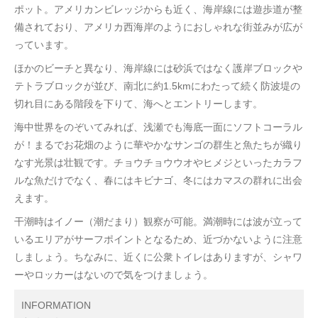
ポット。アメリカンビレッジからも近く、海岸線には遊歩道が整
備されており、アメリカ西海岸のようにおしゃれな街並みが広が
っています。
ほかのビーチと異なり、海岸線には砂浜ではなく護岸ブロックや
テトラブロックが並び、南北に約1.5kmにわたって続く防波堤の
切れ目にある階段を下りて、海へとエントリーします。
海中世界をのぞいてみれば、浅瀬でも海底一面にソフトコーラル
が！まるでお花畑のように華やかなサンゴの群生と魚たちが織り
なす光景は壮観です。チョウチョウウオやヒメジといったカラフ
ルな魚だけでなく、春にはキビナゴ、冬にはカマスの群れに出会
えます。
干潮時はイノー（潮だまり）観察が可能。満潮時には波が立って
いるエリアがサーフポイントとなるため、近づかないように注意
しましょう。ちなみに、近くに公衆トイレはありますが、シャワ
ーやロッカーはないので気をつけましょう。
INFORMATION