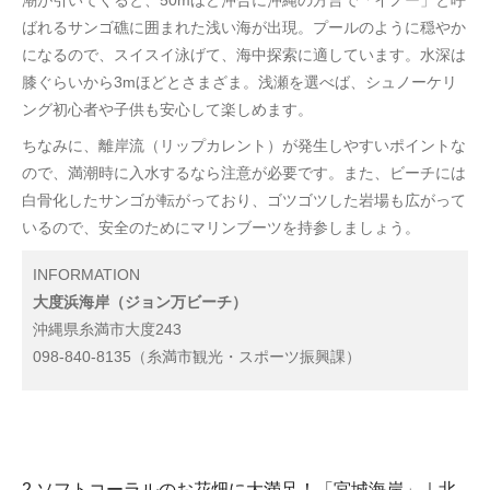
潮が引いてくると、50mほど沖合に沖縄の方言で「イノー」と呼
ばれるサンゴ礁に囲まれた浅い海が出現。プールのように穏やか
になるので、スイスイ泳げて、海中探索に適しています。水深は
膝ぐらいから3mほどとさまざま。浅瀬を選べば、シュノーケリ
ング初心者や子供も安心して楽しめます。
ちなみに、離岸流（リップカレント）が発生しやすいポイントな
ので、満潮時に入水するなら注意が必要です。また、ビーチには
白骨化したサンゴが転がっており、ゴツゴツした岩場も広がって
いるので、安全のためにマリンブーツを持参しましょう。
INFORMATION
大度浜海岸（ジョン万ビーチ）
沖縄県糸満市大度243
098-840-8135（糸満市観光・スポーツ振興課）
2.ソフトコーラルのお花畑に大満足！「宮城海岸」｜北