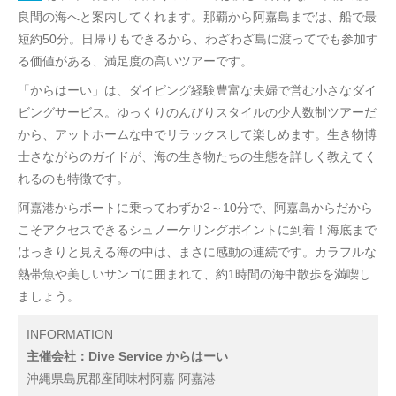
良間の海へと案内してくれます。那覇から阿嘉島までは、船で最
短約50分。日帰りもできるから、わざわざ島に渡ってでも参加す
る価値がある、満足度の高いツアーです。
「からはーい」は、ダイビング経験豊富な夫婦で営む小さなダイ
ビングサービス。ゆっくりのんびりスタイルの少人数制ツアーだ
から、アットホームな中でリラックスして楽しめます。生き物博
士さながらのガイドが、海の生き物たちの生態を詳しく教えてく
れるのも特徴です。
阿嘉港からボートに乗ってわずか2～10分で、阿嘉島からだから
こそアクセスできるシュノーケリングポイントに到着！海底まで
はっきりと見える海の中は、まさに感動の連続です。カラフルな
熱帯魚や美しいサンゴに囲まれて、約1時間の海中散歩を満喫し
ましょう。
INFORMATION
主催会社：Dive Service からはーい
沖縄県島尻郡座間味村阿嘉 阿嘉港