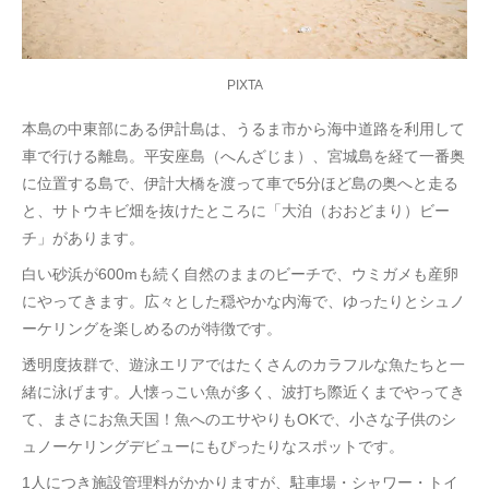
PIXTA
本島の中東部にある伊計島は、うるま市から海中道路を利用して
車で行ける離島。平安座島（へんざじま）、宮城島を経て一番奥
に位置する島で、伊計大橋を渡って車で5分ほど島の奥へと走る
と、サトウキビ畑を抜けたところに「大泊（おおどまり）ビー
チ」があります。
白い砂浜が600mも続く自然のままのビーチで、ウミガメも産卵
にやってきます。広々とした穏やかな内海で、ゆったりとシュノ
ーケリングを楽しめるのが特徴です。
透明度抜群で、遊泳エリアではたくさんのカラフルな魚たちと一
緒に泳げます。人懐っこい魚が多く、波打ち際近くまでやってき
て、まさにお魚天国！魚へのエサやりもOKで、小さな子供のシ
ュノーケリングデビューにもぴったりなスポットです。
1人につき施設管理料がかかりますが、駐車場・シャワー・トイ