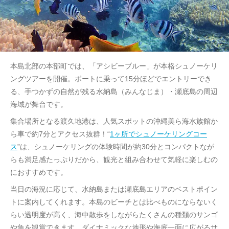
本島北部の本部町では、「アシビーブルー」が本格シュノーケリ
ングツアーを開催。ボートに乗って15分ほどでエントリーでき
る、手つかずの自然が残る水納島（みんなじま）・瀬底島の周辺
海域が舞台です。
集合場所となる渡久地港は、人気スポットの沖縄美ら海水族館か
ら車で約7分とアクセス抜群！“
1ヶ所でシュノーケリングコー
ス
”は、シュノーケリングの体験時間が約30分とコンパクトなが
らも満足感たっぷりだから、観光と組み合わせて気軽に楽しむの
におすすめです。
当日の海況に応じて、水納島または瀬底島エリアのベストポイン
トに案内してくれます。本島のビーチとは比べものにならないく
らい透明度が高く、海中散歩をしながらたくさんの種類のサンゴ
や魚を観賞できます。ダイナミックな地形や海底一面に広がるサ