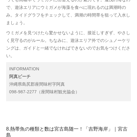
で、遊泳エリアにウミガメが海藻を食べに現れるのは満潮時の
み。タイドグラフをチェックして、満潮の時間帯を狙って入水し
ましょう。
ウミガメを見つけたら驚かせないように、接近しすぎず、やさし
く見守るのがルール。ちなみに、遊泳エリア外でのシュノーケリ
ングは、ガイドと一緒でなければできないのでお気をつけくださ
い。
INFORMATION
阿真ビーチ
沖縄県島尻郡座間味村字阿真
098-987-2277（座間味村観光協会）
8.熱帯魚の種類と数は宮古島随一！「吉野海岸」｜宮古
島