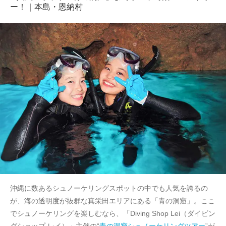
ー！｜本島・恩納村
沖縄に数あるシュノーケリングスポットの中でも人気を誇るの
が、海の透明度が抜群な真栄田エリアにある「青の洞窟」。ここ
でシュノーケリングを楽しむなら、「Diving Shop Lei（ダイビン
グショップ レイ）」主催の“
青の洞窟シュノーケリングツアー
”が