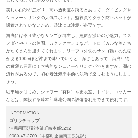
美しい白砂が広がり、高い透明度を誇るとあって、ダイビングや
シュノーケリングの人気スポット。監視員やクラゲ防止ネットが
設置されていないため、遊泳には注意が必要です。
海底には彩り豊かなサンゴが群生し、魚影が濃いのが魅力。スズ
メダイやベラの仲間、カクレクマノミなど、トロピカルな魚たち
がたくさん出迎えてくれます。リーフ（外側のサンゴ礁）の先端
がある100mほど沖まで泳いでいくと、深さもあって、海洋生物
の種類も豊富に！本格的なシュノーケリングができますが、潮の
流れがあるので、初心者は海岸手前の浅瀬で楽しむようにしまし
ょう。
駐車場をはじめ、シャワー（有料）や更衣室、トイレ、ロッカー
などは、隣接する崎本部緑地公園の設備を利用できて便利です。
INFORMATION
ゴリラチョップ
沖縄県国頭郡本部町崎本部5232
0980-47-2700（本部町企画商工観光課）