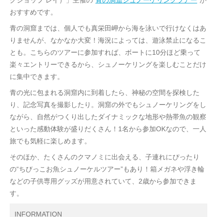
おすすめです。
青の洞窟までは、個人でも真栄田岬から海を泳いで行けなくはあ
りませんが、なかなか大変！海況によっては、遊泳禁止になるこ
とも。こちらのツアーに参加すれば、ボートに10分ほど乗って
楽々エントリーできるから、シュノーケリングを楽しむことだけ
に集中できます。
青の光に包まれる洞窟内に到着したら、神秘の空間を探検した
り、記念写真を撮影したり。洞窟の外でもシュノーケリングをし
ながら、自然がつくり出したダイナミックな地形や熱帯魚の観察
といった感動体験が盛りだくさん！1名から参加OKなので、一人
旅でも気軽に楽しめます。
そのほか、たくさんのクマノミに出会える、子連れにぴったり
の“ちびっこお魚シュノーケルツアー”もあり！箱メガネや浮き輪
などの子供専用グッズが用意されていて、2歳から参加できま
す。
INFORMATION