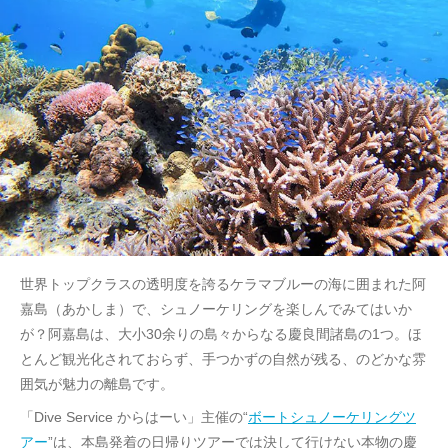
世界トップクラスの透明度を誇るケラマブルーの海に囲まれた阿
嘉島（あかしま）で、シュノーケリングを楽しんでみてはいか
が？阿嘉島は、大小30余りの島々からなる慶良間諸島の1つ。ほ
とんど観光化されておらず、手つかずの自然が残る、のどかな雰
囲気が魅力の離島です。
「Dive Service からはーい」主催の“
ボートシュノーケリングツ
アー
”は、本島発着の日帰りツアーでは決して行けない本物の慶