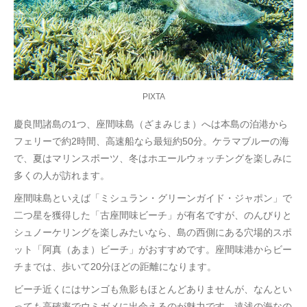
PIXTA
慶良間諸島の1つ、座間味島（ざまみじま）へは本島の泊港から
フェリーで約2時間、高速船なら最短約50分。ケラマブルーの海
で、夏はマリンスポーツ、冬はホエールウォッチングを楽しみに
多くの人が訪れます。
座間味島といえば「ミシュラン・グリーンガイド・ジャポン」で
二つ星を獲得した「古座間味ビーチ」が有名ですが、のんびりと
シュノーケリングを楽しみたいなら、島の西側にある穴場的スポ
ット「阿真（あま）ビーチ」がおすすめです。座間味港からビー
チまでは、歩いて20分ほどの距離になります。
ビーチ近くにはサンゴも魚影もほとんどありませんが、なんとい
っても高確率でウミガメに出会えるのが魅力です。遠浅の海なの