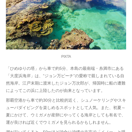
PIXTA
「ひめゆりの塔」から車で約5分、本島の最南端・糸満市にある
「大度浜海岸」は、“ジョン万ビーチ”の愛称で親しまれている自
然海岸。江戸末期に渡米したジョン万次郎が、帰国時に船の遭難
によってこの浜に上陸したのが由来となっています。
那覇空港から車で約30分と比較的近く、シュノーケリングやスキ
ューバダイビングを楽しめるスポットとして人気。また、初夏～
夏にかけて、ウミガメが産卵にやってくる海岸としても有名で、
運が良ければ近くでウミガメを見られるかもしれません。