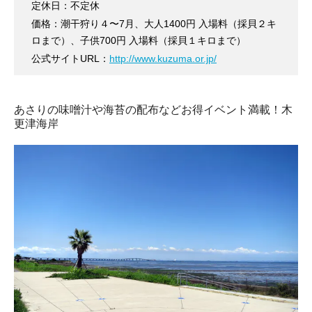
定休日：不定休
価格：潮干狩り４〜7月、大人1400円 入場料（採貝２キ
ロまで）、子供700円 入場料（採貝１キロまで）
公式サイトURL：
http://www.kuzuma.or.jp/
あさりの味噌汁や海苔の配布などお得イベント満載！木
更津海岸