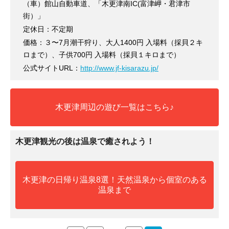
（車）館山自動車道、「木更津南IC(富津岬・君津市
街）」
定休日：不定期
価格：３〜7月潮干狩り、大人1400円 入場料（採貝２キ
ロまで）、子供700円 入場料（採貝１キロまで）
公式サイトURL：
http://www.jf-kisarazu.jp/
木更津周辺の遊び一覧はこちら♪
木更津観光の後は温泉で癒されよう！
木更津の日帰り温泉8選！天然温泉から個室のある
温泉まで