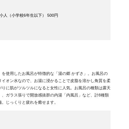
人（小学校6年生以下） 500円
」を使用したお風呂が特徴的な「湯の郷 かずさ」。お風呂の
リイオン水なので、お湯に浸かることで皮脂を溶かし角質を柔
がりに肌がツルツルになると女性に人気。お風呂の種類は露天
」、ガラス張りで開放感抜群の内湯「内風呂」など、計8種類
備。じっくりと疲れを癒せます。