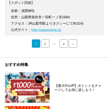
【スポット詳細】
名称：浅間神社
住所：山梨県笛吹市一宮町一ノ宮1684
アクセス：JR山梨市駅よりタクシーにて約10分
公式サイト：
http://asamajinja.jp/
…
1
2
4
＞
おすすめ特集
【最大5%UP】ポイントをチャ
ージしてお得に楽しもう！