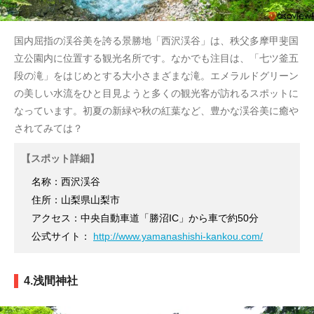
国内屈指の渓谷美を誇る景勝地「西沢渓谷」は、秩父多摩甲斐国
立公園内に位置する観光名所です。なかでも注目は、「七ツ釜五
段の滝」をはじめとする大小さまざまな滝。エメラルドグリーン
の美しい水流をひと目見ようと多くの観光客が訪れるスポットに
なっています。初夏の新緑や秋の紅葉など、豊かな渓谷美に癒や
されてみては？
【スポット詳細】
名称：西沢渓谷
住所：山梨県山梨市
アクセス：中央自動車道「勝沼IC」から車で約50分
公式サイト：
http://www.yamanashishi-kankou.com/
4.浅間神社