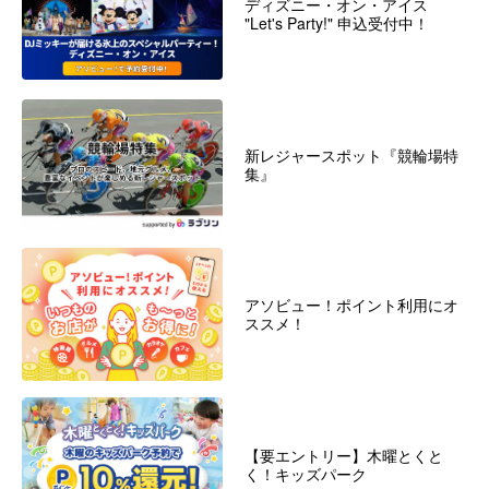
ディズニー・オン・アイス
"Let's Party!" 申込受付中！
新レジャースポット『競輪場特
集』
アソビュー！ポイント利用にオ
ススメ！
【要エントリー】木曜とくと
く！キッズパーク