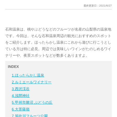
最終更新日：
2021/6/27
石和温泉は、桃やぶどうなどのフルーツが名産の山梨県の温泉地
です。今回は、そんな石和温泉周辺の観光におすすめのスポット
をご紹介します。ほったらかし温泉にこれから遊びに行こうとし
ている方は特に必見。周辺では美味しいワインがたのしめるワイ
ナリーや、夜景スポットなどが数多くありますよ。
INDEX
1.ほったらかし温泉
2.ルミエールワイナリー
3.西沢渓谷
4.浅間神社
5.甲州市勝沼 ぶどうの丘
6.大菩薩嶺
7.笛吹川フルーツ公園