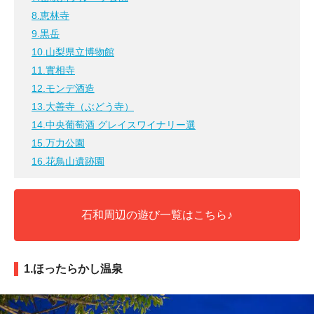
8.恵林寺
9.黒岳
10.山梨県立博物館
11.實相寺
12.モンデ酒造
13.大善寺（ぶどう寺）
14.中央葡萄酒 グレイスワイナリー選
15.万力公園
16.花鳥山遺跡園
石和周辺の遊び一覧はこちら♪
1.ほったらかし温泉