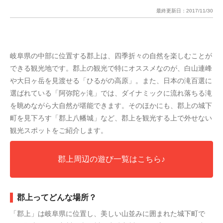
最終更新日：
2017/11/30
岐阜県の中部に位置する郡上は、四季折々の自然を楽しむことが
できる観光地です。郡上の観光で特にオススメなのが、
白山連峰
や大日ヶ岳を見渡せる
「ひるがの高原」。また、日本の滝百選に
選ばれている「阿弥陀ヶ滝」では、ダイナミックに流れ落ちる滝
を眺めながら大自然が堪能できます。そのほかにも、郡上の城下
町を見下ろす「郡上八幡城」など、郡上を観光する上で外せない
観光スポットをご紹介します。
郡上周辺の遊び一覧はこちら♪
郡上ってどんな場所？
「郡上」は岐阜県に位置し、美しい山並みに囲まれた城下町で