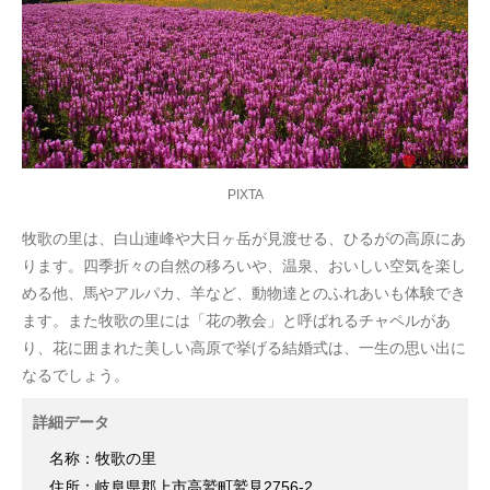
PIXTA
牧歌の里は、白山連峰や大日ヶ岳が見渡せる、ひるがの高原にあ
ります。四季折々の自然の移ろいや、温泉、おいしい空気を楽し
める他、馬やアルパカ、羊など、動物達とのふれあいも体験でき
ます。また牧歌の里には「花の教会」と呼ばれるチャペルがあ
り、花に囲まれた美しい高原で挙げる結婚式は、一生の思い出に
なるでしょう。
詳細データ
名称：牧歌の里
住所：岐阜県郡上市高鷲町鷲見2756-2