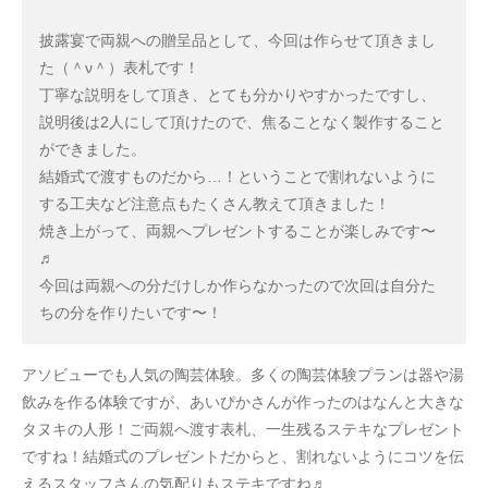
披露宴で両親への贈呈品として、今回は作らせて頂きまし
た（＾ν＾）表札です！
丁寧な説明をして頂き、とても分かりやすかったですし、
説明後は2人にして頂けたので、焦ることなく製作すること
ができました。
結婚式で渡すものだから…！ということで割れないように
する工夫など注意点もたくさん教えて頂きました！
焼き上がって、両親へプレゼントすることが楽しみです〜
♬
今回は両親への分だけしか作らなかったので次回は自分た
ちの分を作りたいです〜！
アソビューでも人気の陶芸体験。多くの陶芸体験プランは器や湯
飲みを作る体験ですが、あいぴかさんが作ったのはなんと大きな
タヌキの人形！ご両親へ渡す表札、一生残るステキなプレゼント
ですね！結婚式のプレゼントだからと、割れないようにコツを伝
えるスタッフさんの気配りもステキですね♬