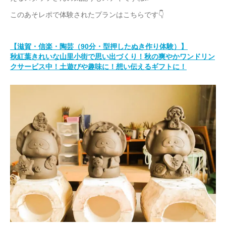
このあそレポで体験されたプランはこちらです👇
【滋賀・信楽・陶芸（90分・型押したぬき作り体験）】
秋紅葉きれいな山里小街で思い出づくり！秋の爽やかワンドリン
クサービス中！土遊びや趣味に！想い伝えるギフトに！