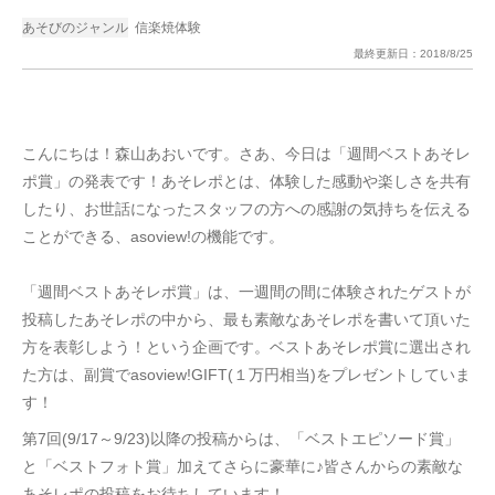
あそびのジャンル
信楽焼体験
最終更新日：
2018/8/25
こんにちは！森山あおいです。さあ、今日は「週間ベストあそレ
ポ賞」の発表です！あそレポとは、体験した感動や楽しさを共有
したり、お世話になったスタッフの方への感謝の気持ちを伝える
ことができる、asoview!の機能です。
「週間ベストあそレポ賞」は、一週間の間に体験されたゲストが
投稿したあそレポの中から、最も素敵なあそレポを書いて頂いた
方を表彰しよう！という企画です。ベストあそレポ賞に選出され
た方は、副賞でasoview!GIFT(１万円相当)をプレゼントしていま
す！
第7回(9/17～9/23)以降の投稿からは、「ベストエピソード賞」
と「ベストフォト賞」加えてさらに豪華に♪皆さんからの素敵な
あそレポの投稿をお待ちしています！