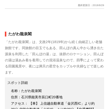
最終更新日：
2018/8/29
たがわ龍泉閣
「たがわ龍泉閣」は、文政2年(1819年)から続く由緒正しい老舗
旅館です。同旅館の目玉でもある、田んぼの真ん中から湧き出た
源泉を利用した「田んぼの湯」は、抜群のロケーション。田んぼ
の湯は湯あみ着を着用しての混浴温泉なので、四季によって変わ
る田園風景や、夜には満天の星空をカップルや夫婦などで楽しめ
ます。
スポット詳細
名称：たがわ龍泉閣
住所：石川県能美市辰口町20番地
アクセス： 【車】 上信越自動車道「金沢西IC」より約