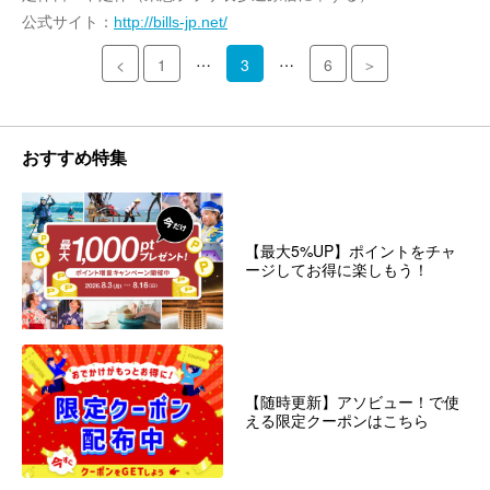
公式サイト：
http://bills-jp.net/
…
…
<
1
3
6
＞
おすすめ特集
【最大5%UP】ポイントをチャ
ージしてお得に楽しもう！
【随時更新】アソビュー！で使
える限定クーポンはこちら