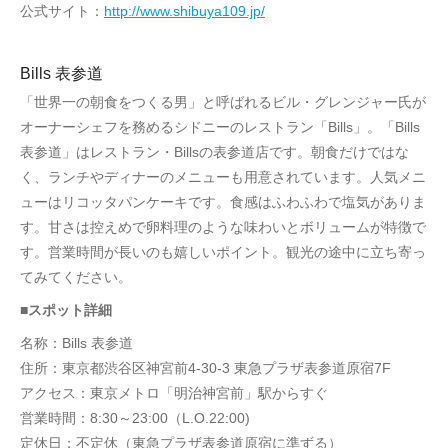
公式サイト：
http://www.shibuya109.jp/
Bills 表参道
「世界一の朝食をつくる男」と呼ばれるビル・グレンジャー氏が
オーナーシェフを務めるシドニーのレストラン「Bills」。「Bills
表参道」はレストラン・Billsの表参道店です。朝食だけではな
く、ランチやディナーのメニューも用意されています。人気メニ
ューはリコッタパンケーキです。食感はふわふわで塩気がありま
す。甘さは控えめで卵料理のような味わいとボリュームが特徴で
す。営業時間が長いのも嬉しいポイント。観光の途中に立ち寄っ
てみてください。
■スポット詳細
名称：Bills 表参道
住所：東京都渋谷区神宮前4-30-3 東急プラザ表参道原宿7F
アクセス：東京メトロ「明治神宮前」駅からすぐ
営業時間：8:30～23:00（L.O.22:00)
定休日：不定休（東急プラザ表参道原宿に準ずる）