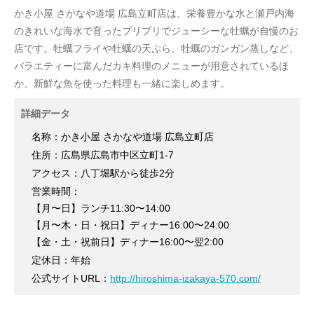
かき小屋 さかなや道場 広島立町店は、栄養豊かな水と瀬戸内海
のきれいな海水で育ったプリプリでジューシーな牡蠣が自慢のお
店です。牡蠣フライや牡蠣の天ぷら、牡蠣のガンガン蒸しなど、
バラエティーに富んだカキ料理のメニューが用意されているほ
か、新鮮な魚を使った料理も一緒に楽しめます。
詳細データ
名称：かき小屋 さかなや道場 広島立町店
住所：広島県広島市中区立町1-7
アクセス：八丁堀駅から徒歩2分
営業時間：
【月〜日】ランチ11:30〜14:00
【月〜木・日・祝日】ディナー16:00〜24:00
【金・土・祝前日】ディナー16:00〜翌2:00
定休日：年始
公式サイトURL：
http://hiroshima-izakaya-570.com/