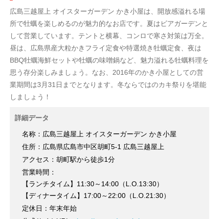
広島三越屋上 オイスターガーデン かき小屋は、開放感溢れる場
所で牡蠣を楽しめるのが魅力的なお店です。夏はビアガーデンと
して営業しています。テントと横幕、コンロで寒さ対策は万全。
昼は、広島県産大粒かきフライ定食や特選焼き牡蠣定食、夜は
BBQ牡蠣海鮮セットや牡蠣の味噌鍋など、魅力溢れる牡蠣料理を
思う存分楽しみましょう。なお、2016年のかき小屋としての営
業期間は3月31日までとなります。冬ならではのカキ祭りを堪能
しましょう！
詳細データ
名称：広島三越屋上 オイスターガーデン かき小屋
住所：広島県広島市中区胡町5-1 広島三越屋上
アクセス：胡町駅から徒歩1分
営業時間：
【ランチタイム】11:30～14:00（L.O.13:30）
【ディナータイム】17:00～22:00（L.O.21:30）
定休日：年末年始