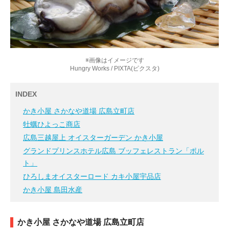
※画像はイメージです
Hungry Works / PIXTA(ピクスタ)
INDEX
かき小屋 さかなや道場 広島立町店
牡蠣ひよっこ商店
広島三越屋上 オイスターガーデン かき小屋
グランドプリンスホテル広島 ブッフェレストラン「ポル
ト」
ひろしまオイスターロード カキ小屋宇品店
かき小屋 島田水産
かき小屋 さかなや道場 広島立町店