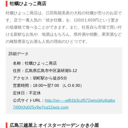
牡蠣ひよっこ商店
牡蠣ひよっこ商店は、江田島能美産の大粒の牡蠣が売りのお店で
す。店で一番人気の「焼き牡蠣」を、120分1,659円という驚き
の低価格で食べることができます。また、社長自ら市場で買い付
ける新鮮なお魚や、地酒はもちろん、県外酒や焼酎、果実酒など
の種類豊富なお酒も人気の理由のひとつです。
詳細データ
名称：牡蠣ひよっこ商店
住所：広島県広島市中区薬研堀5-12
アクセス：胡町駅から徒歩5分
営業時間：18:00〜翌7:00 （L.O.6:30）
定休日：不定休
公式サイトURL：
http://xn----w8t1b3czf572wmcbhz6atbv
7i00h3g025v9w7cq12aviz.com
広島三越屋上 オイスターガーデン かき小屋